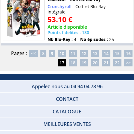
Crunchyroll
- Coffret Blu-Ray -
intégrale
53.10 €
Article disponible
Points fidelités : 130
Nb Blu-Ray :
4 -
Nb épisodes :
25
Pages :
<<
8
9
10
11
12
13
14
15
16
17
18
19
20
21
22
>>
Appelez-nous au 04 94 04 78 96
CONTACT
CATALOGUE
MEILLEURES VENTES