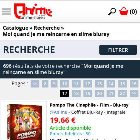
(0)
Catalogue
» Recherche »
Moi quand je me reincarne en slime bluray
RECHERCHE
FILTRER
696
résultats de votre recherche
"Moi quand je me
reincarne en slime bluray"
Pages :
<<
8
9
10
11
12
13
14
15
16
17
18
19
20
21
22
>>
Pompo The Cinephile - Film - Blu-ray
@Anime
- Coffret Blu-Ray - intégrale
19.66 €
Article disponible
Points fidelités : 50