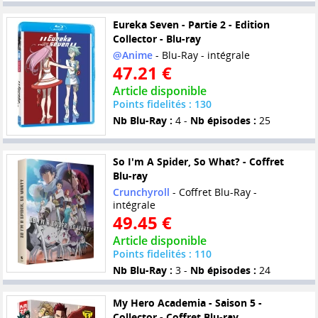
Eureka Seven - Partie 2 - Edition
Collector - Blu-ray
@Anime
- Blu-Ray - intégrale
47.21 €
Article disponible
Points fidelités : 130
Nb Blu-Ray :
4 -
Nb épisodes :
25
So I'm A Spider, So What? - Coffret
Blu-ray
Crunchyroll
- Coffret Blu-Ray -
intégrale
49.45 €
Article disponible
Points fidelités : 110
Nb Blu-Ray :
3 -
Nb épisodes :
24
My Hero Academia - Saison 5 -
Collector - Coffret Blu-ray