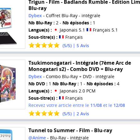
Trigun - Film - Badlands Rumble - Edition Lim
Blu-ray
Dybex
- Coffret Blu-Ray - intégrale
Nb Blu-Ray :
2 -
Nb épisodes :
1
Langue(s) :
Japonais 5.1
Français 5.1
Sous-titre(s) :
Français
(
5
/
5
) |
5
Avis
Tsukimonogatari - Intégrale (7ème Arc de
Monogatari s2) - Combo DVD + Blu-ray
Dybex
- Combo Blu-Ray + DVD - intégrale
Nb DVD :
1
Nb Blu-Ray :
1 -
Nb épisodes :
4
Langue(s) :
Japonais 2.0 PCM
Sous-titre(s) :
Français
Recevez votre article entre le
11/08
et le
12/08
(
5
/
5
) |
2
Avis
Tunnel to Summer - Film - Blu-ray
@Anime
- Blu-Ray - intégrale