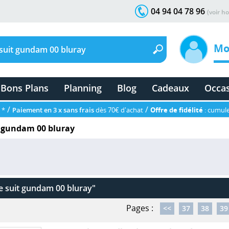
04 94 04 78 96
(voir ho
Mo
Bons Plans
Planning
Blog
Cadeaux
Occa
/
/
 *
Paiement en 3 x sans frais
dès 70€ d'achat
Offre de fidélité
: cumule
t gundam 00 bluray
e suit gundam 00 bluray"
Pages :
<<
37
38
39