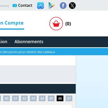
Contact
raires)
n Compte
(0)
sion
Abonnements
z des points pour obtenir des cadeaux
40
41
42
43
44
45
46
47