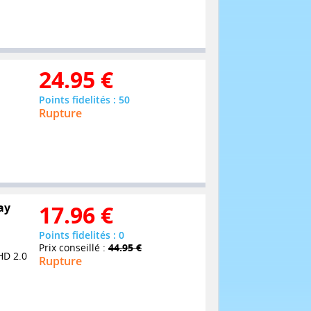
24.95
€
Points fidelités : 50
Rupture
ay
17.96
€
Points fidelités : 0
Prix conseillé :
44.95 €
HD 2.0
Rupture