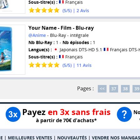
Sous-titre(s) :
Français
(
5
/
5
) |
2
Avis
Your Name - Film - Blu-ray
@Anime
- Blu-Ray - intégrale
Nb Blu-Ray :
1 -
Nb épisodes :
1
Langue(s) :
Japonais DTS-HD 5.1
Français DTS-
Sous-titre(s) :
Français
(
5
/
5
) |
11
Avis
Pages :
<<
37
38
39
Payez
en 3x sans frais
No
à partir de 70€ d'achats*
E
|
MEILLEURES VENTES
|
NOUVEAUTÉS
|
VENDRE NOS MANGA