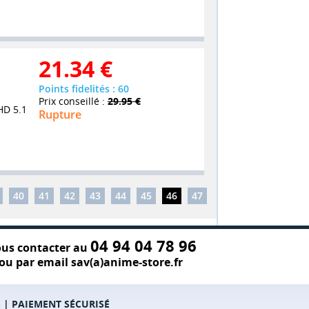
21.34
€
Points fidelités : 60
Prix conseillé :
29.95 €
HD 5.1
Rupture
40
41
42
43
44
45
46
47
04 94 04 78 96
us contacter au
ou par email sav(a)anime-store.fr
S
|
PAIEMENT SÉCURISÉ