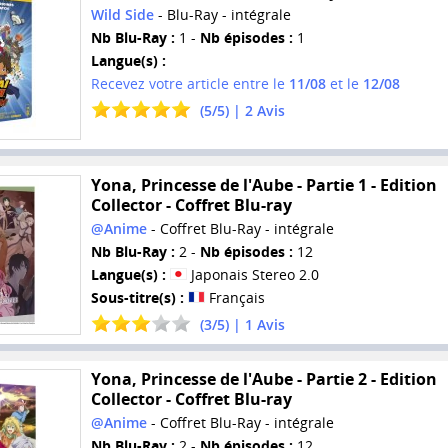
Wild Side
- Blu-Ray - intégrale
Nb Blu-Ray :
1 -
Nb épisodes :
1
Langue(s) :
Recevez votre article entre le
11/08
et le
12/08
(
5
/
5
) |
2
Avis
Yona, Princesse de l'Aube - Partie 1 - Edition
Collector - Coffret Blu-ray
@Anime
- Coffret Blu-Ray - intégrale
Nb Blu-Ray :
2 -
Nb épisodes :
12
Langue(s) :
Japonais Stereo 2.0
Sous-titre(s) :
Français
(
3
/
5
) |
1
Avis
Yona, Princesse de l'Aube - Partie 2 - Edition
Collector - Coffret Blu-ray
@Anime
- Coffret Blu-Ray - intégrale
Nb Blu-Ray :
2 -
Nb épisodes :
12