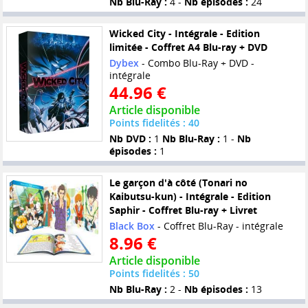
Nb Blu-Ray :
4 -
Nb épisodes :
24
Wicked City - Intégrale - Edition
limitée - Coffret A4 Blu-ray + DVD
Dybex
- Combo Blu-Ray + DVD -
intégrale
44.96 €
Article disponible
Points fidelités : 40
Nb DVD :
1
Nb Blu-Ray :
1 -
Nb
épisodes :
1
Le garçon d'à côté (Tonari no
Kaibutsu-kun) - Intégrale - Edition
Saphir - Coffret Blu-ray + Livret
Black Box
- Coffret Blu-Ray - intégrale
8.96 €
Article disponible
Points fidelités : 50
Nb Blu-Ray :
2 -
Nb épisodes :
13