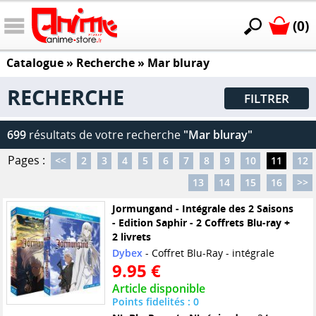
(0)
Catalogue
» Recherche »
Mar bluray
RECHERCHE
FILTRER
699
résultats de votre recherche
"Mar bluray"
Pages :
<<
2
3
4
5
6
7
8
9
10
11
12
13
14
15
16
>>
Jormungand - Intégrale des 2 Saisons
- Edition Saphir - 2 Coffrets Blu-ray +
2 livrets
Dybex
- Coffret Blu-Ray - intégrale
9.95 €
Article disponible
Points fidelités : 0