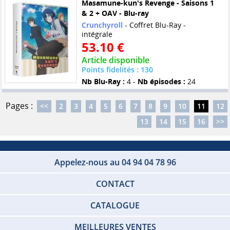
Masamune-kun's Revenge - Saisons 1
& 2 + OAV - Blu-ray
Crunchyroll
- Coffret Blu-Ray -
intégrale
53.10 €
Article disponible
Points fidelités : 130
Nb Blu-Ray :
4 -
Nb épisodes :
24
Pages :
<<
2
3
4
5
6
7
8
9
10
11
12
13
14
15
16
>>
Appelez-nous au 04 94 04 78 96
CONTACT
CATALOGUE
MEILLEURES VENTES