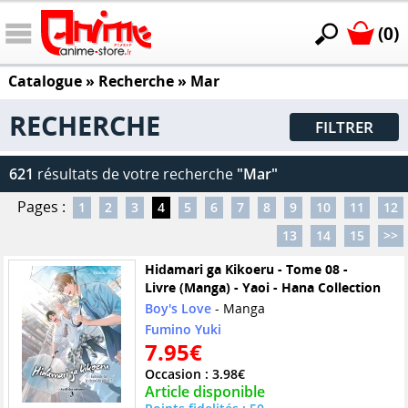
(0)
Catalogue
» Recherche »
Mar
RECHERCHE
FILTRER
621
résultats de votre recherche
"Mar"
Pages :
1
2
3
4
5
6
7
8
9
10
11
12
13
14
15
>>
Hidamari ga Kikoeru - Tome 08 -
Livre (Manga) - Yaoi - Hana Collection
Boy's Love
- Manga
Fumino Yuki
7.95€
Occasion : 3.98€
Article disponible