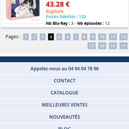
43.28 €
Rupture
Points fidelités : 120
Nb Blu-Ray :
3 -
Nb épisodes :
12
Pages :
1
2
3
4
5
6
7
8
9
10
11
12
13
14
15
>>
Appelez-nous au 04 94 04 78 96
CONTACT
CATALOGUE
MEILLEURES VENTES
NOUVEAUTÉS
BLOG