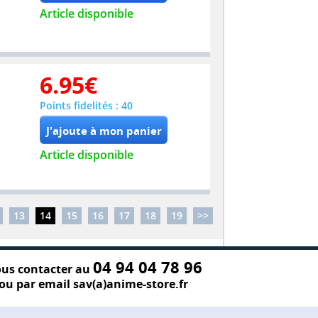
Article disponible
6.95
€
Points fidelités : 40
Article disponible
13
14
15
16
17
18
19
>>
04 94 04 78 96
us contacter au
ou par email sav(a)anime-store.fr