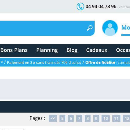
04 94 04 78 96
(voir ho
Mo
Bons Plans
Planning
Blog
Cadeaux
Occa
/
/
 *
Paiement en 3 x sans frais
dès 70€ d'achat
Offre de fidélité
: cumule
Pages :
<<
5
6
7
8
9
10
11
12