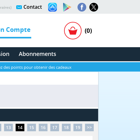
Contact
raires)
n Compte
(0)
sion
Abonnements
z des points pour obtenir des cadeaux
13
14
15
16
17
18
19
>>