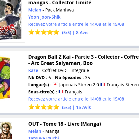
mangas - Collector Limité
Meian
- Pack Manhwa
Yoon Joon-Shik
Recevez votre article entre le
14/08
et le
15/08
(
5
/
5
) |
8
Avis
Dragon Ball Z Kai - Partie 3 - Collector - Coffr
- Arc Great Saiyaman, Boo
Kaze
- Coffret DVD - intégrale
Nb DVD :
6 -
Nb épisodes :
35
Langue(s) :
Japonais Stereo 2.0
Français Stereo
Sous-titre(s) :
Français
Recevez votre article entre le
14/08
et le
15/08
(
5
/
5
) |
15
Avis
OUT - Tome 18 - Livre (Manga)
Meian
- Manga
Tatsuya Iguchi