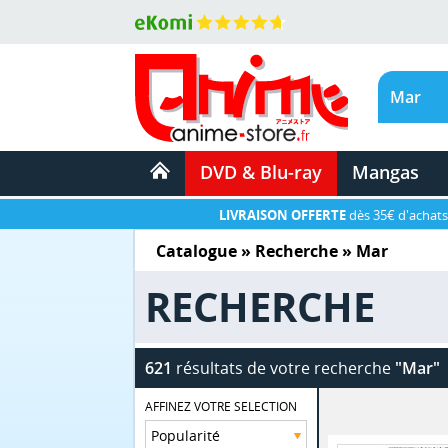
DVD & Blu-ray
Mangas
LIVRAISON OFFERTE
dès 35€ d'achats
Catalogue
» Recherche »
Mar
RECHERCHE
621
résultats de votre recherche
"Mar"
AFFINEZ VOTRE SELECTION