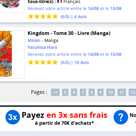
Sous-titre(s) :
Français
Recevez votre article entre le
14/08
et le
15/08
(
5
/
5
) |
6
Avis
Kingdom - Tome 30 - Livre (Manga)
Meian
- Manga
Yasuhisa Hara
Recevez votre article entre le
14/08
et le
15/08
(
5
/
5
) |
10
Avis
Pages :
<<
5
6
7
8
9
10
11
12
Payez
en 3x sans frais
No
à partir de 70€ d'achats*