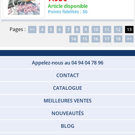
Article disponible
Points fidelités : 50
Pages :
<<
4
5
6
7
8
9
10
11
12
13
14
15
16
17
18
>>
Appelez-nous au 04 94 04 78 96
CONTACT
CATALOGUE
MEILLEURES VENTES
NOUVEAUTÉS
BLOG