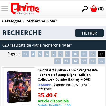
(0)
Catalogue
» Recherche »
Mar
RECHERCHE
FILTRER
620
résultats de votre recherche
"Mar"
Pages :
<<
4
5
6
7
8
9
10
11
12
13
14
15
16
17
18
>>
Sword Art Online - Film : Progressive
- Scherzo of Deep Night - Edition
Collector - Combo Blu-ray + DVD
@Anime
- Combo Blu-Ray + DVD -
intégrale
35.40 €
Article disponible
Points fidelités : 100