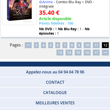
@Anime
- Combo Blu-Ray + DVD -
intégrale
35.40 €
Article disponible
Points fidelités : 100
Nb DVD :
1
Nb Blu-Ray :
1 -
Nb
épisodes :
1
Pages :
<<
3
4
5
6
7
8
9
10
11
12
13
14
15
16
17
>>
Appelez-nous au 04 94 04 78 96
CONTACT
CATALOGUE
MEILLEURES VENTES