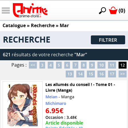
(0)
Catalogue
» Recherche »
Mar
RECHERCHE
FILTRER
621
résultats de votre recherche
"Mar"
Pages :
<<
3
4
5
6
7
8
9
10
11
12
13
14
15
16
17
>>
Les allumés du conseil ! - Tome 01 -
Livre (Manga)
Meian
- Manga
Michimaro
6.95€
Occasion : 3.48€
Article disponible