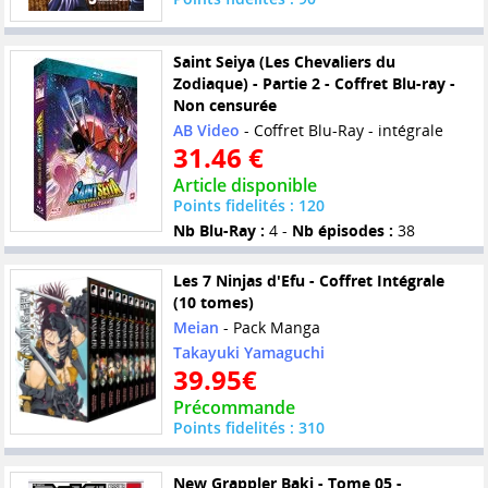
Saint Seiya (Les Chevaliers du
Zodiaque) - Partie 2 - Coffret Blu-ray -
Non censurée
AB Video
- Coffret Blu-Ray - intégrale
31.46 €
Article disponible
Points fidelités : 120
Nb Blu-Ray :
4 -
Nb épisodes :
38
Les 7 Ninjas d'Efu - Coffret Intégrale
(10 tomes)
Meian
- Pack Manga
Takayuki Yamaguchi
39.95€
Précommande
Points fidelités : 310
New Grappler Baki - Tome 05 -