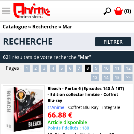
(0)
Catalogue
» Recherche »
Mar
RECHERCHE
FILTRER
621
résultats de votre recherche
"Mar"
Pages :
1
2
3
4
5
6
7
8
9
10
11
12
13
14
15
>>
Bleach - Partie 6 (Episodes 140 À 167)
- Edition collector limitée - Coffret
Blu-ray
@Anime
- Coffret Blu-Ray - intégrale
66.88 €
Article disponible
Points fidelités : 180