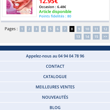
12.95€
Occasion : 6.48€
Article disponible
Points fidelités : 80
Pages :
1
2
3
4
5
6
7
8
9
10
11
12
13
14
15
>>
Appelez-nous au 04 94 04 78 96
CONTACT
CATALOGUE
MEILLEURES VENTES
NOUVEAUTÉS
BLOG