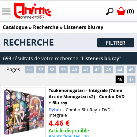
(0)
Catalogue
» Recherche »
Listeners bluray
RECHERCHE
FILTRER
693
résultats de votre recherche
"Listeners bluray"
Pages :
<<
37
38
39
40
41
42
43
44
45
46
47
Tsukimonogatari - Intégrale (7ème
Arc de Monogatari s2) - Combo DVD
+ Blu-ray
Dybex
- Combo Blu-Ray + DVD -
intégrale
4.46 €
Article disponible
Points fidelités : 20