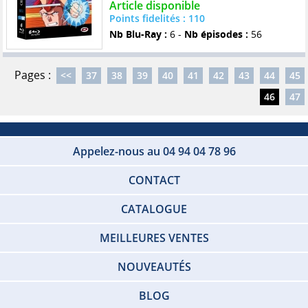
Article disponible
Points fidelités : 110
Nb Blu-Ray :
6 -
Nb épisodes :
56
Pages :
<<
37
38
39
40
41
42
43
44
45
46
47
Appelez-nous au 04 94 04 78 96
CONTACT
CATALOGUE
MEILLEURES VENTES
NOUVEAUTÉS
BLOG