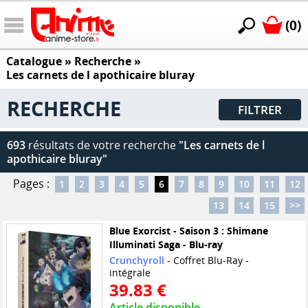
(0)
Catalogue
» Recherche »
Les carnets de l apothicaire bluray
RECHERCHE
FILTRER
693
résultats de votre recherche
"Les carnets de l
apothicaire bluray"
Pages :
1
2
3
4
5
6
7
8
9
10
11
12
13
14
15
>>
Blue Exorcist - Saison 3 : Shimane
Illuminati Saga - Blu-ray
Crunchyroll
- Coffret Blu-Ray -
intégrale
39.83 €
Article disponible