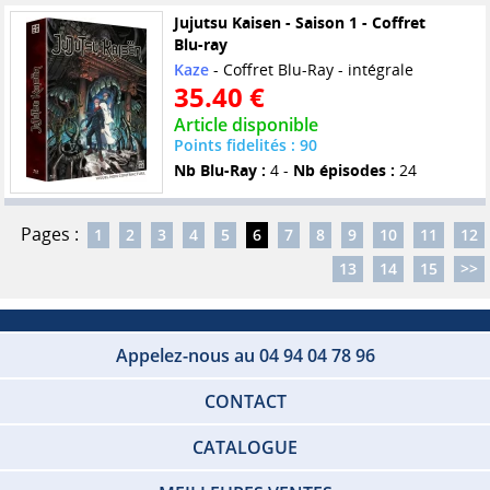
Jujutsu Kaisen - Saison 1 - Coffret
Blu-ray
Kaze
- Coffret Blu-Ray - intégrale
35.40 €
Article disponible
Points fidelités : 90
Nb Blu-Ray :
4 -
Nb épisodes :
24
Pages :
1
2
3
4
5
6
7
8
9
10
11
12
13
14
15
>>
Appelez-nous au 04 94 04 78 96
CONTACT
CATALOGUE