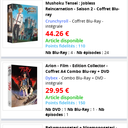
Mushoku Tensei : Jobless
Reincarnation - Saison 2 - Coffret Blu-
ray
Crunchyroll
- Coffret Blu-Ray -
intégrale
44.26 €
Article disponible
Points fidelités : 110
Nb Blu-Ray :
4 -
Nb épisodes :
24
Arion - Film - Edition Collector -
Coffret A4 Combo Blu-ray + DVD
Dybex
- Combo Blu-Ray + DVD -
intégrale
29.95 €
Article disponible
Points fidelités : 150
Nb DVD :
1
Nb Blu-Ray :
1 -
Nb
épisodes :
1
Bakemonogatari + Nisemonogatari -