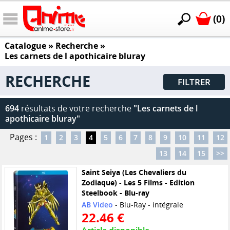
(0)
Catalogue
» Recherche »
Les carnets de l apothicaire bluray
RECHERCHE
FILTRER
694
résultats de votre recherche
"Les carnets de l
apothicaire bluray"
Pages :
1
2
3
4
5
6
7
8
9
10
11
12
13
14
15
>>
Saint Seiya (Les Chevaliers du
Zodiaque) - Les 5 Films - Edition
Steelbook - Blu-ray
AB Video
- Blu-Ray - intégrale
22.46 €