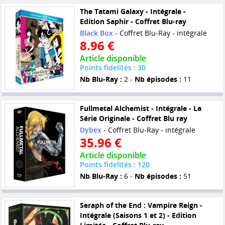
The Tatami Galaxy - Intégrale -
Edition Saphir - Coffret Blu-ray
Black Box
- Coffret Blu-Ray - intégrale
8.96 €
Article disponible
Points fidelités : 30
Nb Blu-Ray :
2 -
Nb épisodes :
11
Fullmetal Alchemist - Intégrale - La
Série Originale - Coffret Blu ray
Dybex
- Coffret Blu-Ray - intégrale
35.96 €
Article disponible
Points fidelités : 120
Nb Blu-Ray :
6 -
Nb épisodes :
51
Seraph of the End : Vampire Reign -
Intégrale (Saisons 1 et 2) - Edition