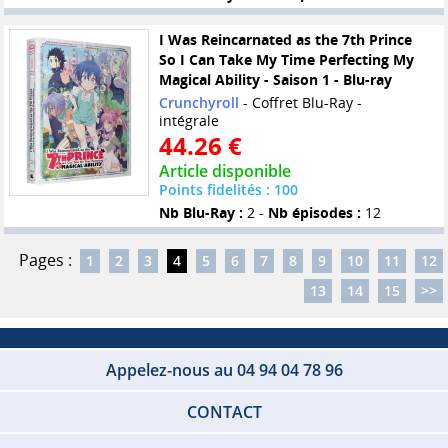
I Was Reincarnated as the 7th Prince
So I Can Take My Time Perfecting My
Magical Ability - Saison 1 - Blu-ray
Crunchyroll
- Coffret Blu-Ray -
intégrale
44.26 €
Article disponible
Points fidelités : 100
Nb Blu-Ray :
2 -
Nb épisodes :
12
Pages :
1
2
3
4
5
6
7
8
9
10
11
12
13
14
15
>>
Appelez-nous au 04 94 04 78 96
CONTACT