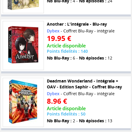
Nb Blu-Ray :
4 -
Nb épisodes :
24
Another : L'intégrale - Blu-ray
Dybex
- Coffret Blu-Ray - intégrale
19.95 €
Article disponible
Points fidelités : 140
Nb Blu-Ray :
6 -
Nb épisodes :
12
Deadman Wonderland - Intégrale +
OAV - Edition Saphir - Coffret Blu-ray
Dybex
- Coffret Blu-Ray - intégrale
8.96 €
Article disponible
Points fidelités : 50
Nb Blu-Ray :
2 -
Nb épisodes :
13