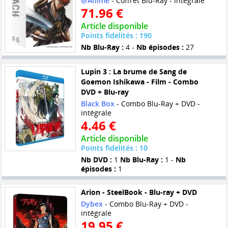
@Anime
- Coffret Blu-Ray - intégrale
71.96 €
Article disponible
Points fidelités : 190
Nb Blu-Ray :
4 -
Nb épisodes :
27
Lupin 3 : La brume de Sang de
Goemon Ishikawa - Film - Combo
DVD + Blu-ray
Black Box
- Combo Blu-Ray + DVD -
intégrale
4.46 €
Article disponible
Points fidelités : 10
Nb DVD :
1
Nb Blu-Ray :
1 -
Nb
épisodes :
1
Arion - SteelBook - Blu-ray + DVD
Dybex
- Combo Blu-Ray + DVD -
intégrale
19.95 €