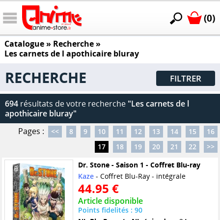
(0)
Catalogue
» Recherche »
Les carnets de l apothicaire bluray
RECHERCHE
FILTRER
694
résultats de votre recherche
"Les carnets de l
apothicaire bluray"
Pages :
<<
8
9
10
11
12
13
14
15
16
17
18
19
20
21
22
>>
Dr. Stone - Saison 1 - Coffret Blu-ray
Kaze
- Coffret Blu-Ray - intégrale
44.95 €
Article disponible
Points fidelités : 90