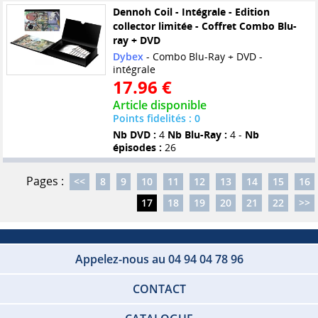
Dennoh Coil - Intégrale - Edition
collector limitée - Coffret Combo Blu-
ray + DVD
Dybex
- Combo Blu-Ray + DVD -
intégrale
17.96 €
Article disponible
Points fidelités : 0
Nb DVD :
4
Nb Blu-Ray :
4 -
Nb
épisodes :
26
Pages :
<<
8
9
10
11
12
13
14
15
16
17
18
19
20
21
22
>>
Appelez-nous au 04 94 04 78 96
CONTACT