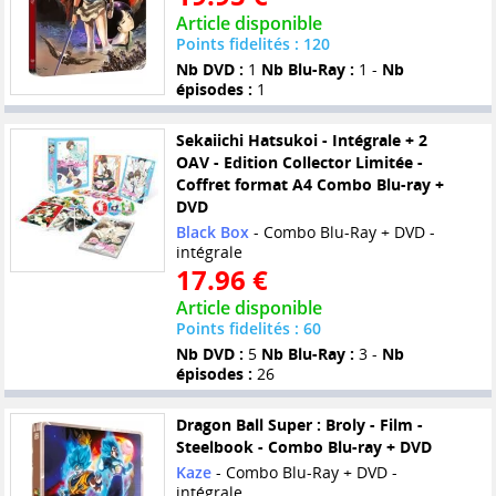
Article disponible
Points fidelités : 120
Nb DVD :
1
Nb Blu-Ray :
1 -
Nb
épisodes :
1
Sekaiichi Hatsukoi - Intégrale + 2
OAV - Edition Collector Limitée -
Coffret format A4 Combo Blu-ray +
DVD
Black Box
- Combo Blu-Ray + DVD -
intégrale
17.96 €
Article disponible
Points fidelités : 60
Nb DVD :
5
Nb Blu-Ray :
3 -
Nb
épisodes :
26
Dragon Ball Super : Broly - Film -
Steelbook - Combo Blu-ray + DVD
Kaze
- Combo Blu-Ray + DVD -
intégrale