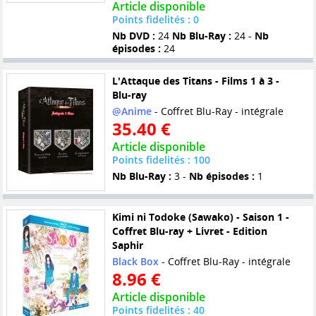
Article disponible
Points fidelités : 0
Nb DVD :
24
Nb Blu-Ray :
24 -
Nb
épisodes :
24
L'Attaque des Titans - Films 1 à 3 -
Blu-ray
@Anime
- Coffret Blu-Ray - intégrale
35.40 €
Article disponible
Points fidelités : 100
Nb Blu-Ray :
3 -
Nb épisodes :
1
Kimi ni Todoke (Sawako) - Saison 1 -
Coffret Blu-ray + Livret - Edition
Saphir
Black Box
- Coffret Blu-Ray - intégrale
8.96 €
Article disponible
Points fidelités : 40