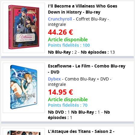
I'll Become a Villainess Who Goes
Down in History - Blu-ray
Crunchyroll
- Coffret Blu-Ray -
intégrale
44.26 €
Article disponible
Points fidelités : 100
Nb Blu-Ray :
2 -
Nb épisodes :
13
Escaflowne - Le Film - Combo Blu-ray
- DVD
Dybex
- Combo Blu-Ray + DVD -
intégrale
14.95 €
Article disponible
Points fidelités : 70
Nb DVD :
1
Nb Blu-Ray :
1 -
Nb
épisodes :
1
L'Attaque des Titans - Saison 2 -