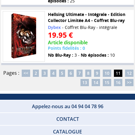
épisodes :
25
Hellsing Ultimate - Intégrale - Edition
Collector Limitée A4 - Coffret Blu-ray
Dybex
- Coffret Blu-Ray - intégrale
19.95 €
Article disponible
Points fidelités : 0
Nb Blu-Ray :
3 -
Nb épisodes :
10
Pages :
<<
2
3
4
5
6
7
8
9
10
11
12
13
14
15
16
>>
Appelez-nous au 04 94 04 78 96
CONTACT
CATALOGUE