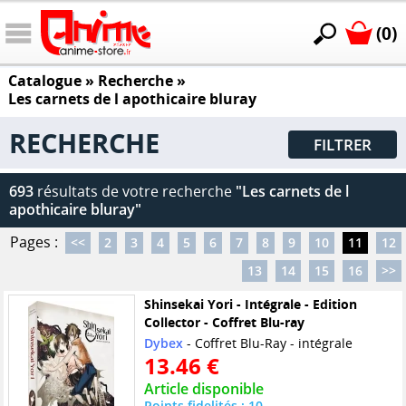
(0)
Catalogue
» Recherche »
Les carnets de l apothicaire bluray
RECHERCHE
FILTRER
693
résultats de votre recherche
"Les carnets de l
apothicaire bluray"
Pages :
<<
2
3
4
5
6
7
8
9
10
11
12
13
14
15
16
>>
Shinsekai Yori - Intégrale - Edition
Collector - Coffret Blu-ray
Dybex
- Coffret Blu-Ray - intégrale
13.46 €
Article disponible
Points fidelités : 10