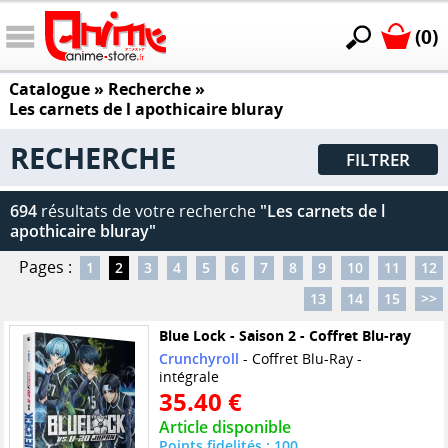
(0)
Catalogue
» Recherche »
Les carnets de l apothicaire bluray
RECHERCHE
FILTRER
694
résultats de votre recherche
"Les carnets de l
apothicaire bluray"
Pages :
1
2
3
4
5
6
7
8
9
10
11
12
13
14
15
>>
Blue Lock - Saison 2 - Coffret Blu-ray
Crunchyroll
- Coffret Blu-Ray -
intégrale
35.40 €
Article disponible
Points fidelités : 100