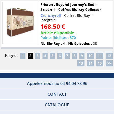
Frieren : Beyond Journey's End -
Saison 1 - Coffret Blu-ray Collector
Crunchyroll
- Coffret Blu-Ray -
intégrale
168.50 €
Article disponible
Points fidelités : 370
Nb Blu-Ray :
4 -
Nb épisodes :
28
Pages :
1
2
3
4
5
6
7
8
9
10
11
12
13
14
15
>>
Appelez-nous au 04 94 04 78 96
CONTACT
CATALOGUE