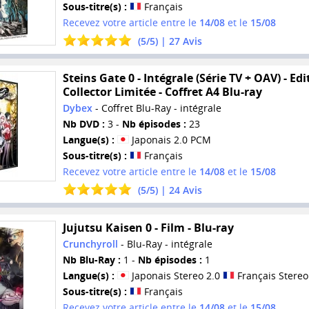
Sous-titre(s) :
Français
Recevez votre article entre le
14/08
et le
15/08
(
5
/
5
) |
27
Avis
Steins Gate 0 - Intégrale (Série TV + OAV) - Edi
Collector Limitée - Coffret A4 Blu-ray
Dybex
- Coffret Blu-Ray - intégrale
Nb DVD :
3 -
Nb épisodes :
23
Langue(s) :
Japonais 2.0 PCM
Sous-titre(s) :
Français
Recevez votre article entre le
14/08
et le
15/08
(
5
/
5
) |
24
Avis
Jujutsu Kaisen 0 - Film - Blu-ray
Crunchyroll
- Blu-Ray - intégrale
Nb Blu-Ray :
1 -
Nb épisodes :
1
Langue(s) :
Japonais Stereo 2.0
Français Stereo
Sous-titre(s) :
Français
Recevez votre article entre le
14/08
et le
15/08