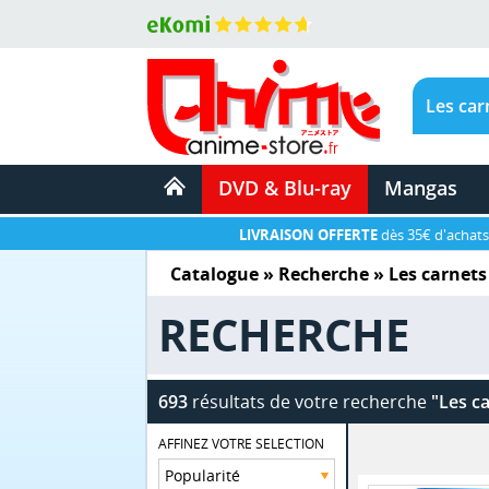
DVD & Blu-ray
Mangas
LIVRAISON OFFERTE
dès 35€ d'achats
Catalogue
» Recherche »
Les carnets
RECHERCHE
693
résultats de votre recherche
"Les ca
AFFINEZ VOTRE SELECTION