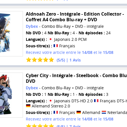
Aldnoah Zero - Intégrale - Edition Collector -
Coffret A4 Combo Blu-ray + DVD
Dybex
- Combo Blu-Ray + DVD - intégrale
Nb DVD :
4
Nb Blu-Ray :
4 -
Nb épisodes :
24
Langue(s) :
Japonais 2.0 PCM
Sous-titre(s) :
Français
Recevez votre article entre le
14/08
et le
15/08
(
5
/
5
) |
1
Avis
Cyber City - Intégrale - Steelbook - Combo Blu
DVD
Dybex
- Combo Blu-Ray + DVD - intégrale
Nb DVD :
1
Nb Blu-Ray :
1 -
Nb épisodes :
3
Langue(s) :
Japonais DTS-HD 2.0
Français DTS-
Allemand Stereo 2.0
Sous-titre(s) :
Français
Allemand
Néerlanda
Recevez votre article entre le
14/08
et le
15/08
(
5
/
5
) |
7
Avis