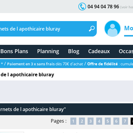
04 94 04 78 96
(voir ho
Mo
Bons Plans
Planning
Blog
Cadeaux
Occa
/
/
 *
Paiement en 3 x sans frais
dès 70€ d'achat
Offre de fidélité
: cumule
 de l apothicaire bluray
rnets de l apothicaire bluray"
Pages :
1
2
3
4
5
6
7