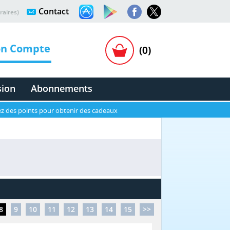
Contact
raires)
n Compte
(0)
sion
Abonnements
z des points pour obtenir des cadeaux
8
9
10
11
12
13
14
15
>>