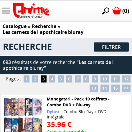
(0)
Catalogue
» Recherche »
Les carnets de l apothicaire bluray
RECHERCHE
FILTRER
693
résultats de votre recherche
"Les carnets de l
apothicaire bluray"
Pages :
1
2
3
4
5
6
7
8
9
10
11
12
13
14
15
>>
Monogatari - Pack 10 coffrets -
Combo DVD + Blu-ray
Dybex
- Combo Blu-Ray + DVD -
intégrale
35.96 €
Article disponible