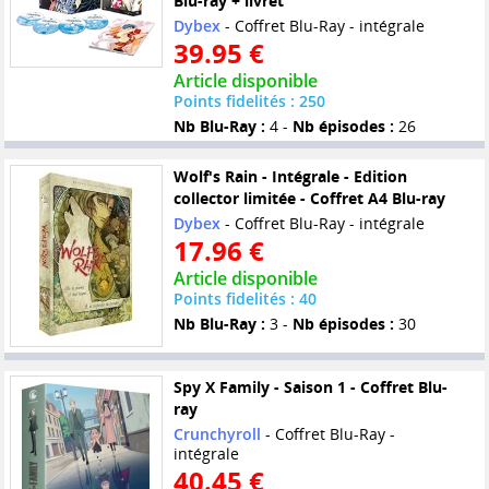
Blu-ray + livret
Dybex
- Coffret Blu-Ray - intégrale
39.95 €
Article disponible
Points fidelités : 250
Nb Blu-Ray :
4 -
Nb épisodes :
26
Wolf's Rain - Intégrale - Edition
collector limitée - Coffret A4 Blu-ray
Dybex
- Coffret Blu-Ray - intégrale
17.96 €
Article disponible
Points fidelités : 40
Nb Blu-Ray :
3 -
Nb épisodes :
30
Spy X Family - Saison 1 - Coffret Blu-
ray
Crunchyroll
- Coffret Blu-Ray -
intégrale
40.45 €