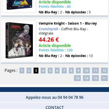
Article disponible
Points fidelités : 40
Nb Blu-Ray :
2 -
Nb épisodes :
5
Vampire Knight - Saison 1 - Blu-ray
Crunchyroll
- Coffret Blu-Ray -
intégrale
44.26 €
Article disponible
Points fidelités : 120
Nb Blu-Ray :
2 -
Nb épisodes :
13
Pages :
1
2
3
4
5
6
7
8
9
10
11
12
13
14
15
>>
Appelez-nous au 04 94 04 78 96
CONTACT