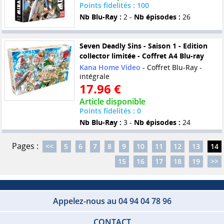
Points fidelités : 100
Nb Blu-Ray :
2 -
Nb épisodes :
26
Seven Deadly Sins - Saison 1 - Edition
collector limitée - Coffret A4 Blu-ray
Kana Home Video
- Coffret Blu-Ray -
intégrale
17.96 €
Article disponible
Points fidelités : 0
Nb Blu-Ray :
3 -
Nb épisodes :
24
Pages :
<<
5
6
7
8
9
10
11
12
13
14
15
16
17
18
19
>>
Appelez-nous au 04 94 04 78 96
CONTACT