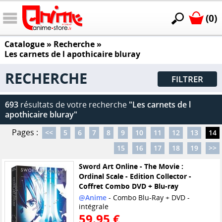
(0)
Catalogue
» Recherche »
Les carnets de l apothicaire bluray
RECHERCHE
FILTRER
693
résultats de votre recherche
"Les carnets de l
apothicaire bluray"
Pages :
<<
5
6
7
8
9
10
11
12
13
14
15
16
17
18
19
>>
Sword Art Online - The Movie :
Ordinal Scale - Edition Collector -
Coffret Combo DVD + Blu-ray
@Anime
- Combo Blu-Ray + DVD -
intégrale
59.95 €