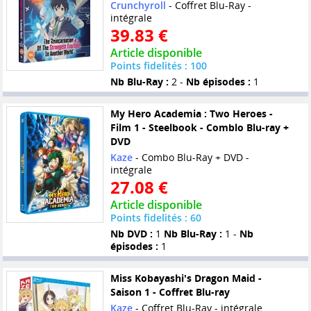
Crunchyroll
- Coffret Blu-Ray -
intégrale
39.83 €
Article disponible
Points fidelités : 100
Nb Blu-Ray :
2 -
Nb épisodes :
1
My Hero Academia : Two Heroes -
Film 1 - Steelbook - Comblo Blu-ray +
DVD
Kaze
- Combo Blu-Ray + DVD -
intégrale
27.08 €
Article disponible
Points fidelités : 60
Nb DVD :
1
Nb Blu-Ray :
1 -
Nb
épisodes :
1
Miss Kobayashi's Dragon Maid -
Saison 1 - Coffret Blu-ray
Kaze
- Coffret Blu-Ray - intégrale