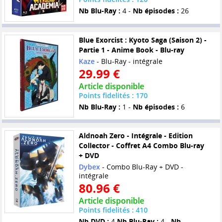
Nb Blu-Ray :
4 -
Nb épisodes :
26
Blue Exorcist : Kyoto Saga (Saison 2) -
Partie 1 - Anime Book - Blu-ray
Kaze
- Blu-Ray - intégrale
29.99 €
Article disponible
Points fidelités : 170
Nb Blu-Ray :
1 -
Nb épisodes :
6
Aldnoah Zero - Intégrale - Edition
Collector - Coffret A4 Combo Blu-ray
+ DVD
Dybex
- Combo Blu-Ray + DVD -
intégrale
80.96 €
Article disponible
Points fidelités : 410
Nb DVD :
4
Nb Blu-Ray :
4 -
Nb