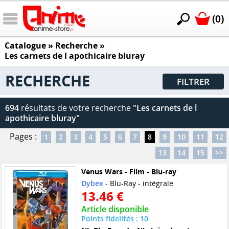
(0)
Catalogue
» Recherche »
Les carnets de l apothicaire bluray
RECHERCHE
FILTRER
694
résultats de votre recherche
"Les carnets de l
apothicaire bluray"
Pages :
1
2
3
4
5
6
7
8
9
10
11
12
13
14
15
>>
Venus Wars - Film - Blu-ray
Dybex
- Blu-Ray - intégrale
13.46 €
Article disponible
Points fidelités : 10