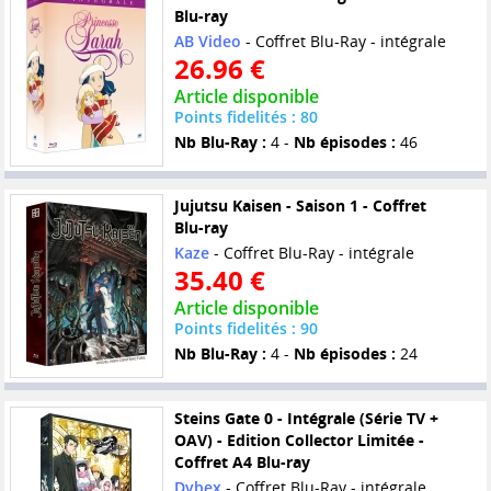
Blu-ray
AB Video
- Coffret Blu-Ray - intégrale
26.96 €
Article disponible
Points fidelités : 80
Nb Blu-Ray :
4 -
Nb épisodes :
46
Jujutsu Kaisen - Saison 1 - Coffret
Blu-ray
Kaze
- Coffret Blu-Ray - intégrale
35.40 €
Article disponible
Points fidelités : 90
Nb Blu-Ray :
4 -
Nb épisodes :
24
Steins Gate 0 - Intégrale (Série TV +
OAV) - Edition Collector Limitée -
Coffret A4 Blu-ray
Dybex
- Coffret Blu-Ray - intégrale