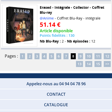
Erased - Intégrale - Collector - Coffret
Blu-ray
@Anime
- Coffret Blu-Ray - intégrale
51.14 €
Article disponible
Points fidelités : 130
Nb Blu-Ray :
2 -
Nb épisodes :
12
Pages :
1
2
3
4
5
6
7
8
9
10
11
12
13
14
15
>>
Appelez-nous au 04 94 04 78 96
CONTACT
CATALOGUE