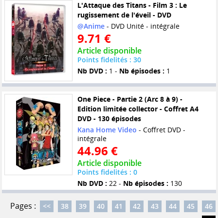
L'Attaque des Titans - Film 3 : Le
rugissement de l'éveil - DVD
@Anime
- DVD Unité - intégrale
9.71 €
Article disponible
Points fidelités : 30
Nb DVD :
1 -
Nb épisodes :
1
One Piece - Partie 2 (Arc 8 à 9) -
Edition limitée collector - Coffret A4
DVD - 130 épisodes
Kana Home Video
- Coffret DVD -
intégrale
44.96 €
Article disponible
Points fidelités : 0
Nb DVD :
22 -
Nb épisodes :
130
Pages :
<<
38
39
40
41
42
43
44
45
46