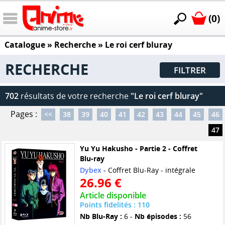
(0)
Catalogue
» Recherche »
Le roi cerf bluray
RECHERCHE
FILTRER
702
résultats de votre recherche
"Le roi cerf bluray"
Pages :
<<
38
39
40
41
42
43
44
45
46
47
Yu Yu Hakusho - Partie 2 - Coffret
Blu-ray
Dybex
- Coffret Blu-Ray - intégrale
26.96 €
Article disponible
Points fidelités : 110
Nb Blu-Ray :
6 -
Nb épisodes :
56