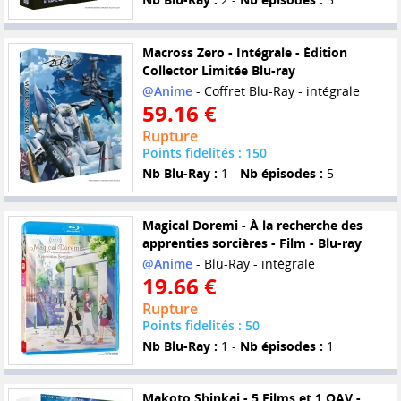
Macross Zero - Intégrale - Édition
Collector Limitée Blu-ray
@Anime
- Coffret Blu-Ray - intégrale
59.16 €
Rupture
Points fidelités : 150
Nb Blu-Ray :
1 -
Nb épisodes :
5
Magical Doremi - À la recherche des
apprenties sorcières - Film - Blu-ray
@Anime
- Blu-Ray - intégrale
19.66 €
Rupture
Points fidelités : 50
Nb Blu-Ray :
1 -
Nb épisodes :
1
Makoto Shinkai - 5 Films et 1 OAV -