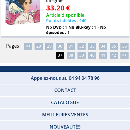
intégrale
33.20 €
Article disponible
Points fidelités : 140
Nb DVD :
1
Nb Blu-Ray :
1 -
Nb
épisodes :
1
Pages :
<<
28
29
30
31
32
33
34
35
36
37
38
39
40
41
42
>>
Appelez-nous au 04 94 04 78 96
CONTACT
CATALOGUE
MEILLEURES VENTES
NOUVEAUTÉS