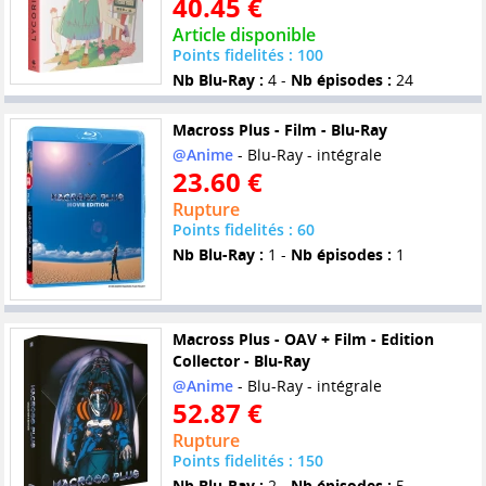
40.45 €
Article disponible
Points fidelités : 100
Nb Blu-Ray :
4 -
Nb épisodes :
24
Macross Plus - Film - Blu-Ray
@Anime
- Blu-Ray - intégrale
23.60 €
Rupture
Points fidelités : 60
Nb Blu-Ray :
1 -
Nb épisodes :
1
Macross Plus - OAV + Film - Edition
Collector - Blu-Ray
@Anime
- Blu-Ray - intégrale
52.87 €
Rupture
Points fidelités : 150
Nb Blu-Ray :
2 -
Nb épisodes :
5