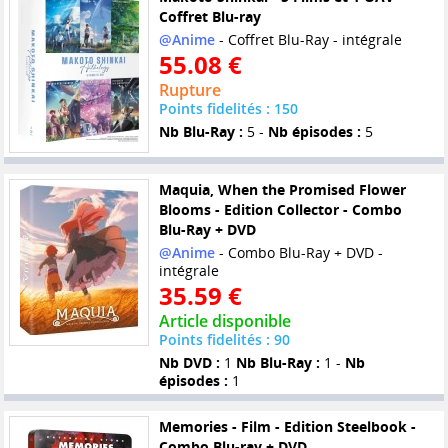
Coffret Blu-ray
@Anime
- Coffret Blu-Ray - intégrale
55.08 €
Rupture
Points fidelités : 150
Nb Blu-Ray :
5 -
Nb épisodes :
5
Maquia, When the Promised Flower
Blooms - Edition Collector - Combo
Blu-Ray + DVD
@Anime
- Combo Blu-Ray + DVD -
intégrale
35.59 €
Article disponible
Points fidelités : 90
Nb DVD :
1
Nb Blu-Ray :
1 -
Nb
épisodes :
1
Memories - Film - Edition Steelbook -
Combo Blu-ray + DVD