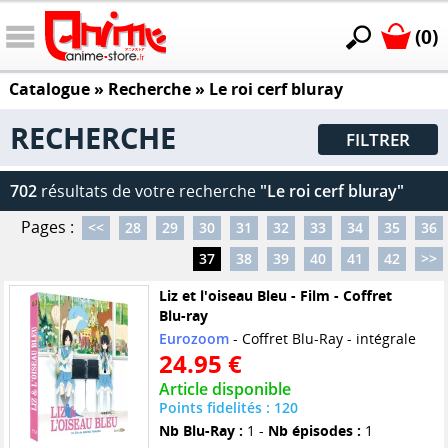
(0)
Catalogue
» Recherche »
Le roi cerf bluray
RECHERCHE
FILTRER
702
résultats de votre recherche
"Le roi cerf bluray"
Pages :
<<
28
29
30
31
32
33
34
35
36
37
38
39
40
41
42
>>
Liz et l'oiseau Bleu - Film - Coffret
Blu-ray
Eurozoom
- Coffret Blu-Ray - intégrale
24.95 €
Article disponible
Points fidelités : 120
Nb Blu-Ray :
1 -
Nb épisodes :
1