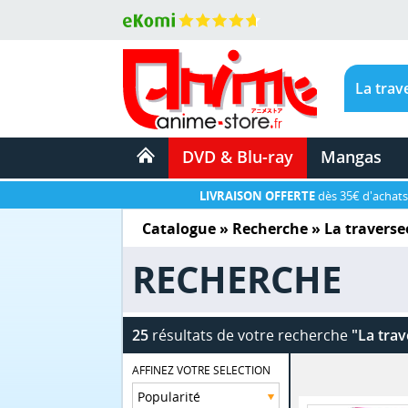
DVD & Blu-ray
Mangas
LIVRAISON OFFERTE
dès 35€ d'achats
Catalogue
» Recherche »
La travers
RECHERCHE
25
résultats de votre recherche
"La tra
AFFINEZ VOTRE SELECTION