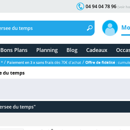
04 94 04 78 96
(voir ho
Mo
Bons Plans
Planning
Blog
Cadeaux
Occa
/
/
 *
Paiement en 3 x sans frais
dès 70€ d'achat
Offre de fidélité
: cumule
ee du temps
versee du temps"