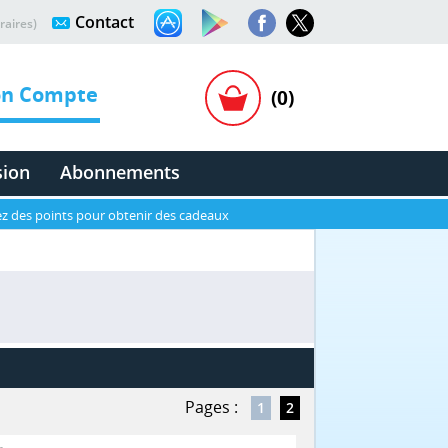
Contact
raires)
n Compte
(0)
sion
Abonnements
z des points pour obtenir des cadeaux
Pages :
1
2