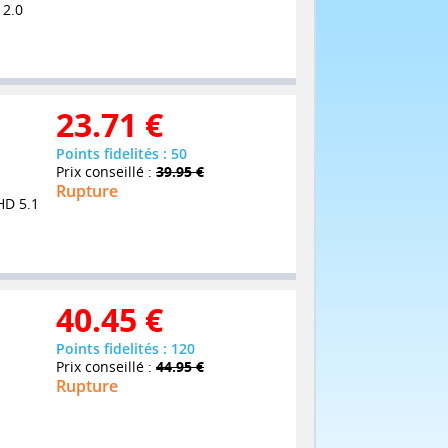
 2.0
23.71
€
Points fidelités : 50
Prix conseillé :
39.95 €
Rupture
HD 5.1
40.45
€
Points fidelités : 120
Prix conseillé :
44.95 €
Rupture