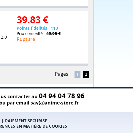
39.83
€
Points fidelités : 110
Prix conseillé :
49.95 €
 2.0
Rupture
Pages :
1
2
04 94 04 78 96
us contacter au
ou par email sav(a)anime-store.fr
S
|
PAIEMENT SÉCURISÉ
RENCES EN MATIÈRE DE COOKIES