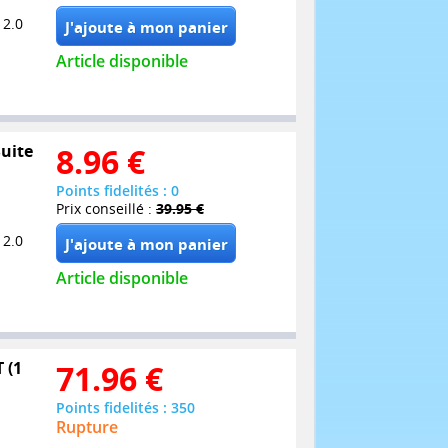
 2.0
Article disponible
Suite
8.96
€
Points fidelités : 0
Prix conseillé :
39.95 €
 2.0
Article disponible
 (1
71.96
€
Points fidelités : 350
Rupture