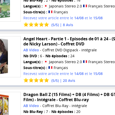
Nb Blu-Ray :
2 -
Nb épisodes :
16
Langue(s) :
Japonais Stereo 2.0
Français Stereo
Sous-titre(s) :
Français
Recevez votre article entre le
14/08
et le
15/08
(
5
/
5
) |
8
Avis
Angel Heart - Partie 1 - Episodes de 01 à 24 - (
de Nicky Larson) - Coffret DVD
AB Video
- Coffret DVD Digipack - intégrale
Nb DVD :
6 -
Nb épisodes :
24
Langue(s) :
Japonais Stereo 2.0
Français Stereo
Sous-titre(s) :
Français
Recevez votre article entre le
14/08
et le
15/08
(
5
/
5
) |
20
Avis
Dragon Ball Z (15 Films) + DB (4 Films) + DB GT
Film) - Intégrale - Coffret Blu-ray
AB Video
- Coffret Blu-Ray - intégrale
Nb Blu-Ray :
7 -
Nb épisodes :
20