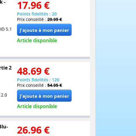
k -
17.96
€
Points fidelités : 20
Prix conseillé :
29.95 €
HD 5.1
Article disponible
tie 2
48.69
€
Points fidelités : 120
Prix conseillé :
54.95 €
 2.0
Article disponible
Blu-
26.96
€