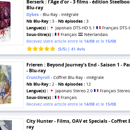
Berserk : l'Âge d'or - 3 films - édition Steelboo
Blu-ray
Dybex
- Blu-Ray - intégrale
Nb Blu-Ray :
3 -
Nb épisodes :
3
Langue(s) :
Japonais DTS-HD 5.1
Français DTS-
Sous-titre(s) :
Français
Néerlandais
Recevez votre article entre le
14/08
et le
15/08
(
5
/
5
) |
41
Avis
Frieren : Beyond Journey's End - Saison 1 - Par
- Blu-ray
Crunchyroll
- Coffret Blu-Ray - intégrale
Nb Blu-Ray :
2 -
Nb épisodes :
12
Langue(s) :
Japonais Stereo 2.0
Français Stereo
Sous-titre(s) :
Français
Recevez votre article entre le
14/08
et le
15/08
City Hunter - Films, OAV et Specials - Coffret 
ray