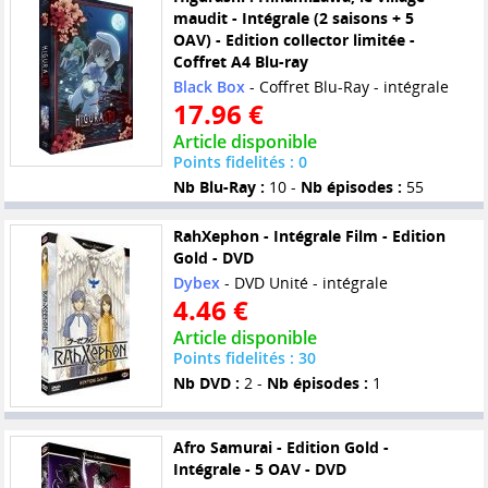
maudit - Intégrale (2 saisons + 5
OAV) - Edition collector limitée -
Coffret A4 Blu-ray
Black Box
- Coffret Blu-Ray - intégrale
17.96 €
Article disponible
Points fidelités : 0
Nb Blu-Ray :
10 -
Nb épisodes :
55
RahXephon - Intégrale Film - Edition
Gold - DVD
Dybex
- DVD Unité - intégrale
4.46 €
Article disponible
Points fidelités : 30
Nb DVD :
2 -
Nb épisodes :
1
Afro Samurai - Edition Gold -
Intégrale - 5 OAV - DVD