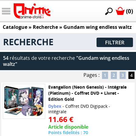
(0)
Catalogue
» Recherche »
Gundam wing endless waltz
RECHERCHE
FILTRER
54
résultats de votre recherche
"Gundam wing endless
waltz"
Pages :
1
2
3
4
Evangelion (Neon Genesis) - Intégrale
(Platinum) - Coffret DVD + Livret -
Edition Gold
Dybex
- Coffret DVD Digipack -
intégrale
11.66 €
Article disponible
Points fidelités : 70