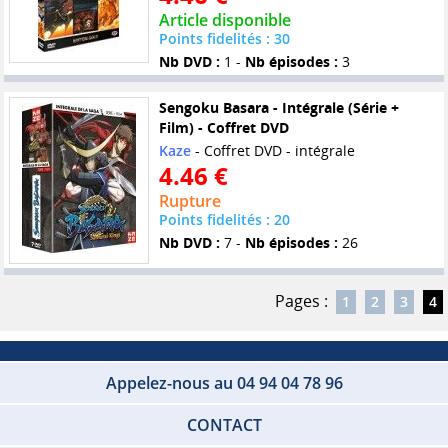
Article disponible
Points fidelités : 30
Nb DVD :
1 -
Nb épisodes :
3
Sengoku Basara - Intégrale (Série +
Film) - Coffret DVD
Kaze
- Coffret DVD - intégrale
4.46 €
Rupture
Points fidelités : 20
Nb DVD :
7 -
Nb épisodes :
26
Pages :
1
2
3
4
Appelez-nous au 04 94 04 78 96
CONTACT