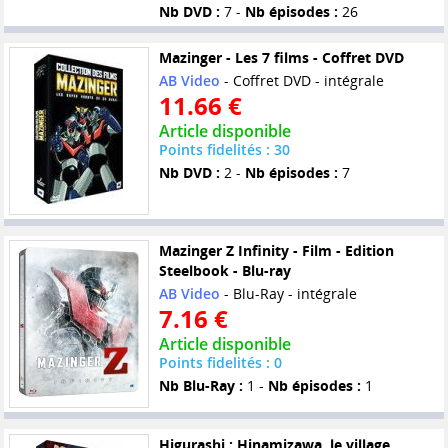
Nb DVD :
7 -
Nb épisodes :
26
Mazinger - Les 7 films - Coffret DVD
AB Video
- Coffret DVD - intégrale
11.66 €
Article disponible
Points fidelités : 30
Nb DVD :
2 -
Nb épisodes :
7
Mazinger Z Infinity - Film - Edition
Steelbook - Blu-ray
AB Video
- Blu-Ray - intégrale
7.16 €
Article disponible
Points fidelités : 0
Nb Blu-Ray :
1 -
Nb épisodes :
1
Higurashi : Hinamizawa, le village