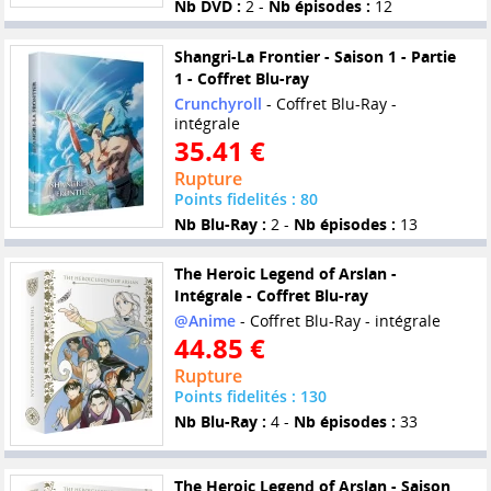
Nb DVD :
2 -
Nb épisodes :
12
Shangri-La Frontier - Saison 1 - Partie
1 - Coffret Blu-ray
Crunchyroll
- Coffret Blu-Ray -
intégrale
35.41 €
Rupture
Points fidelités : 80
Nb Blu-Ray :
2 -
Nb épisodes :
13
The Heroic Legend of Arslan -
Intégrale - Coffret Blu-ray
@Anime
- Coffret Blu-Ray - intégrale
44.85 €
Rupture
Points fidelités : 130
Nb Blu-Ray :
4 -
Nb épisodes :
33
The Heroic Legend of Arslan - Saison