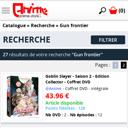
(0)
Catalogue
» Recherche »
Gun frontier
RECHERCHE
FILTRER
27
résultats de votre recherche
"Gun frontier"
Pages :
1
2
Goblin Slayer - Saison 2 - Edition
Collector - Coffret DVD
@Anime
- Coffret DVD - intégrale
43.96 €
Article disponible
Points fidelités : 120
Nb DVD :
2 -
Nb épisodes :
12