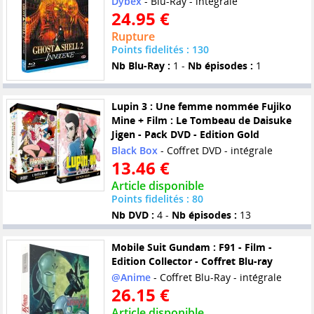
Dybex
- Blu-Ray - intégrale
24.95 €
Rupture
Points fidelités : 130
Nb Blu-Ray :
1 -
Nb épisodes :
1
Lupin 3 : Une femme nommée Fujiko
Mine + Film : Le Tombeau de Daisuke
Jigen - Pack DVD - Edition Gold
Black Box
- Coffret DVD - intégrale
13.46 €
Article disponible
Points fidelités : 80
Nb DVD :
4 -
Nb épisodes :
13
Mobile Suit Gundam : F91 - Film -
Edition Collector - Coffret Blu-ray
@Anime
- Coffret Blu-Ray - intégrale
26.15 €
Article disponible