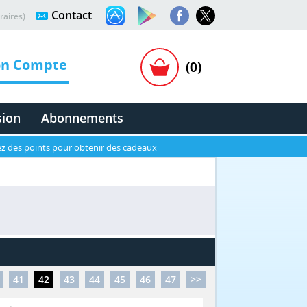
Contact
raires)
n Compte
(0)
sion
Abonnements
z des points pour obtenir des cadeaux
41
42
43
44
45
46
47
>>