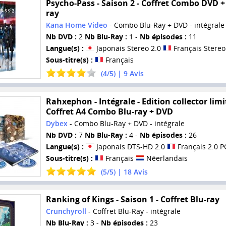
Psycho-Pass - Saison 2 - Coffret Combo DVD +
ray
Kana Home Video
- Combo Blu-Ray + DVD - intégrale
Nb DVD :
2
Nb Blu-Ray :
1 -
Nb épisodes :
11
Langue(s) :
Japonais Stereo 2.0
Français Stereo
Sous-titre(s) :
Français
(
4
/
5
) |
9
Avis
Rahxephon - Intégrale - Edition collector limi
Coffret A4 Combo Blu-ray + DVD
Dybex
- Combo Blu-Ray + DVD - intégrale
Nb DVD :
7
Nb Blu-Ray :
4 -
Nb épisodes :
26
Langue(s) :
Japonais DTS-HD 2.0
Français 2.0 
Sous-titre(s) :
Français
Néerlandais
(
5
/
5
) |
18
Avis
Ranking of Kings - Saison 1 - Coffret Blu-ray
Crunchyroll
- Coffret Blu-Ray - intégrale
Nb Blu-Ray :
3 -
Nb épisodes :
23