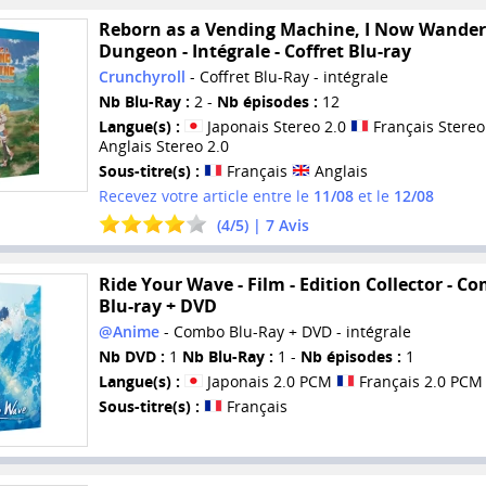
Reborn as a Vending Machine, I Now Wander
Dungeon - Intégrale - Coffret Blu-ray
Crunchyroll
- Coffret Blu-Ray - intégrale
Nb Blu-Ray :
2 -
Nb épisodes :
12
Langue(s) :
Japonais Stereo 2.0
Français Stereo
Anglais Stereo 2.0
Sous-titre(s) :
Français
Anglais
Recevez votre article entre le
11/08
et le
12/08
(
4
/
5
) |
7
Avis
Ride Your Wave - Film - Edition Collector - C
Blu-ray + DVD
@Anime
- Combo Blu-Ray + DVD - intégrale
Nb DVD :
1
Nb Blu-Ray :
1 -
Nb épisodes :
1
Langue(s) :
Japonais 2.0 PCM
Français 2.0 PCM
Sous-titre(s) :
Français