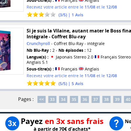
Sous-titre(s) :
Français
Anglais
Recevez votre article entre le
11/08
et le
12/08
(
3
/
5
) |
1
Avis
Si je suis la Vilaine, autant mater le Boss fina
Intégrale - Coffret Blu-ray
Crunchyroll
- Coffret Blu-Ray - intégrale
Nb Blu-Ray :
2 -
Nb épisodes :
12
Langue(s) :
Japonais Stereo 2.0
Français Stereo
Anglais 5.1
Sous-titre(s) :
Français
Anglais
Recevez votre article entre le
11/08
et le
12/08
(
5
/
5
) |
5
Avis
Pages :
<<
33
34
35
36
37
38
39
40
Payez
en 3x sans frais
No
à partir de 70€ d'achats*