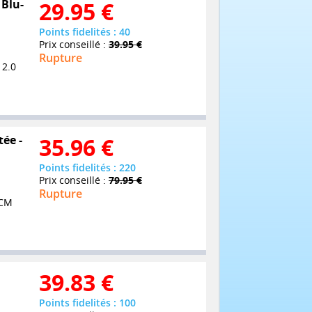
 Blu-
29.95
€
Points fidelités : 40
Prix conseillé :
39.95 €
Rupture
 2.0
tée -
35.96
€
Points fidelités : 220
Prix conseillé :
79.95 €
Rupture
PCM
39.83
€
Points fidelités : 100