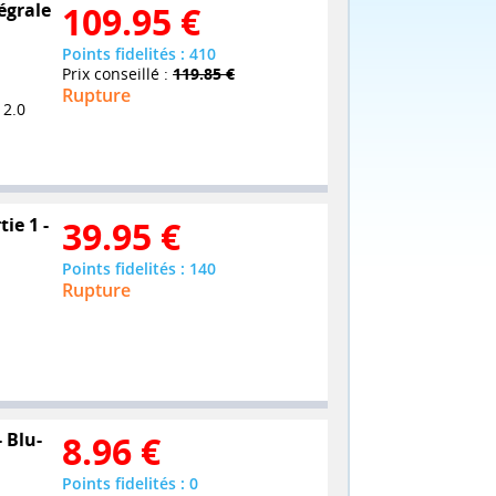
égrale
109.95
€
Points fidelités : 410
Prix conseillé :
119.85 €
Rupture
 2.0
ie 1 -
39.95
€
Points fidelités : 140
Rupture
 Blu-
8.96
€
Points fidelités : 0