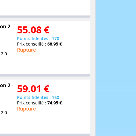
on 2 -
55.08
€
Points fidelités : 170
Prix conseillé :
68.95 €
Rupture
 2.0
on 2 -
59.01
€
Points fidelités : 160
Prix conseillé :
74.95 €
Rupture
 2.0