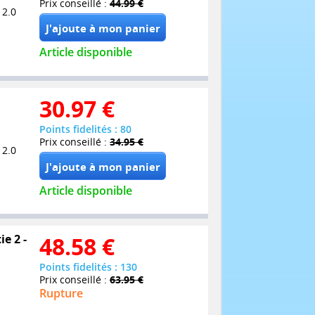
Prix conseillé :
44.99 €
 2.0
Article disponible
30.97
€
Points fidelités : 80
Prix conseillé :
34.95 €
 2.0
Article disponible
ie 2 -
48.58
€
Points fidelités : 130
Prix conseillé :
63.95 €
Rupture