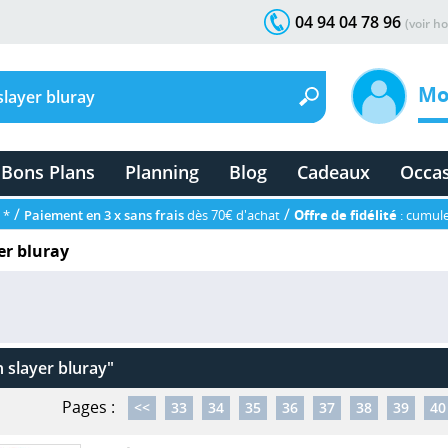
04 94 04 78 96
(voir ho
Mo
Bons Plans
Planning
Blog
Cadeaux
Occa
/
/
 *
Paiement en 3 x sans frais
dès 70€ d'achat
Offre de fidélité
: cumule
er bluray
 slayer bluray"
Pages :
<<
33
34
35
36
37
38
39
40