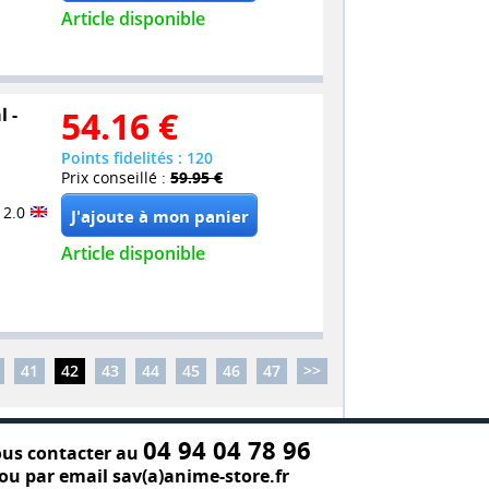
Article disponible
l -
54.16
€
Points fidelités : 120
Prix conseillé :
59.95 €
 2.0
Article disponible
41
42
43
44
45
46
47
>>
04 94 04 78 96
us contacter au
ou par email sav(a)anime-store.fr