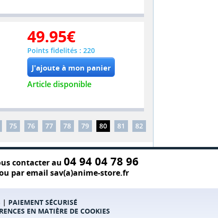
49.95
€
Points fidelités : 220
Article disponible
75
76
77
78
79
80
81
82
04 94 04 78 96
us contacter au
ou par email sav(a)anime-store.fr
S
|
PAIEMENT SÉCURISÉ
RENCES EN MATIÈRE DE COOKIES