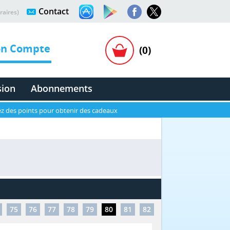
Contact
raires)
n Compte
(0)
sion
Abonnements
z des points pour obtenir des cadeaux
75
76
77
78
79
80
81
82