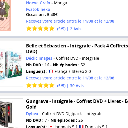
Noeve Grafx
- Manga
Iwatobineko
Occasion : 5.48€
Recevez votre article entre le
11/08
et le
12/08
(
5
/
5
) |
2
Avis
Belle et Sébastien - Intégrale - Pack 4 Coffrets
DVD)
Déclic Images
- Coffret DVD - intégrale
Nb DVD :
16 -
Nb épisodes :
52
Langue(s) :
Français Stereo 2.0
Recevez votre article entre le
11/08
et le
12/08
(
5
/
5
) |
30
Avis
Gungrave - Intégrale - Coffret DVD + Livret - E
Gold
Dybex
- Coffret DVD Digipack - intégrale
Nb DVD :
7 -
Nb épisodes :
26
Langue(s) :
Japonais 5.1
Français 5.1