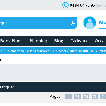
04 94 04 78 96
(voir ho
Mo
Bons Plans
Planning
Blog
Cadeaux
Occa
/
/
 *
Paiement en 3 x sans frais
dès 70€ d'achat
Offre de fidélité
: cumule
e
astique"
Pages :
<<
71
72
73
74