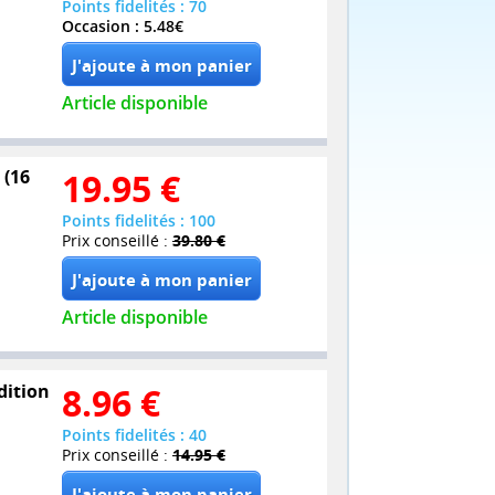
Points fidelités : 70
Occasion : 5.48€
Article disponible
 (16
19.95
€
Points fidelités : 100
Prix conseillé :
39.80 €
Article disponible
dition
8.96
€
Points fidelités : 40
Prix conseillé :
14.95 €