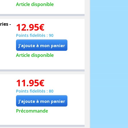
Article disponible
ies -
12.95
€
Points fidelités : 90
Article disponible
11.95
€
Points fidelités : 80
Précommande