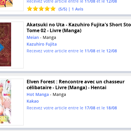
Recevez votre article entre le
11/08
et le
12/08
(
5
/
5
) |
1
Avis
Akatsuki no Uta - Kazuhiro Fujita's Short Stor
Tome 02 - Livre (Manga)
Meian
- Manga
Kazuhiro Fujita
Recevez votre article entre le
11/08
et le
12/08
Elven Forest : Rencontre avec un chasseur
célibataire - Livre (Manga) - Hentai
Hot Manga
- Manga
Kakao
Recevez votre article entre le
17/08
et le
18/08