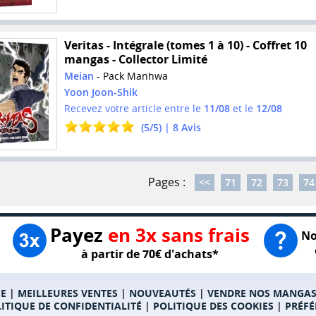
Veritas - Intégrale (tomes 1 à 10) - Coffret 10
mangas - Collector Limité
Meian
- Pack Manhwa
Yoon Joon-Shik
Recevez votre article entre le
11/08
et le
12/08
(
5
/
5
) |
8
Avis
Pages :
<<
71
72
73
74
Payez
en 3x sans frais
No
à partir de 70€ d'achats*
E
|
MEILLEURES VENTES
|
NOUVEAUTÉS
|
VENDRE NOS MANGA
ITIQUE DE CONFIDENTIALITÉ
|
POLITIQUE DES COOKIES
|
PRÉFÉ