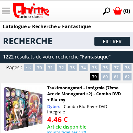
(0)
Catalogue
» Recherche »
Fantastique
RECHERCHE
FILTRER
1222
résultats de votre recherche
"Fantastique"
Pages :
<<
70
71
72
73
74
75
76
77
78
79
80
81
82
Tsukimonogatari - Intégrale (7ème
Arc de Monogatari s2) - Combo DVD
+ Blu-ray
Dybex
- Combo Blu-Ray + DVD -
intégrale
4.46 €
Article disponible
Points fidelités : 20