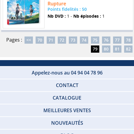
Rupture
Points fidelités : 50
Nb DVD :
1 -
Nb épisodes :
1
Pages :
<<
70
71
72
73
74
75
76
77
78
79
80
81
82
Appelez-nous au 04 94 04 78 96
CONTACT
CATALOGUE
MEILLEURES VENTES
NOUVEAUTÉS