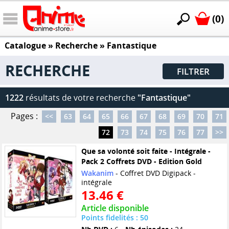
(0)
Catalogue
» Recherche »
Fantastique
RECHERCHE
FILTRER
1222
résultats de votre recherche
"Fantastique"
Pages :
<<
63
64
65
66
67
68
69
70
71
72
73
74
75
76
77
>>
Que sa volonté soit faite - Intégrale -
Pack 2 Coffrets DVD - Edition Gold
Wakanim
- Coffret DVD Digipack -
intégrale
13.46 €
Article disponible
Points fidelités : 50