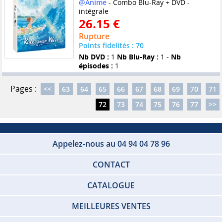
@Anime
- Combo Blu-Ray + DVD -
intégrale
26.15 €
Rupture
Points fidelités : 70
Nb DVD :
1
Nb Blu-Ray :
1 -
Nb
épisodes :
1
Pages :
<<
63
64
65
66
67
68
69
70
71
72
73
74
75
76
77
>>
Appelez-nous au 04 94 04 78 96
CONTACT
CATALOGUE
MEILLEURES VENTES