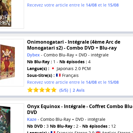
Recevez votre article entre le
14/08
et le
15/08
Onimonogatari - Intégrale (4ème Arc de
Monogatari s2) - Combo DVD + Blu-ray
Dybex
- Combo Blu-Ray + DVD - intégrale
Nb Blu-Ray :
1 -
Nb épisodes :
4
Langue(s) :
Japonais 2.0 PCM
Sous-titre(s) :
Français
Recevez votre article entre le
14/08
et le
15/08
(
5
/
5
) |
2
Avis
Onyx Equinox - Intégrale - Coffret Combo Blu
DVD
Kaze
- Combo Blu-Ray + DVD - intégrale
Nb DVD :
3
Nb Blu-Ray :
2 -
Nb épisodes :
12
Langue(s) :
Français Stereo 2.0
Anglais Stereo 