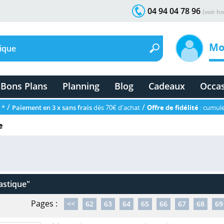
04 94 04 78 96
(voir ho
Mo
Bons Plans
Planning
Blog
Cadeaux
Occa
/
/
 *
Paiement en 3 x sans frais
dès 70€ d'achat
Offre de fidélité
: cumule
e
astique"
Pages :
<<
62
63
64
65
66
67
68
69