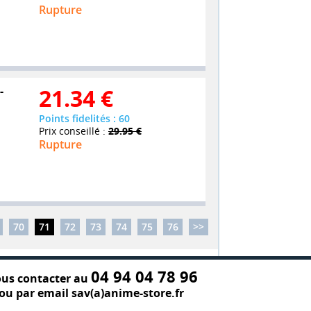
Rupture
-
21.34
€
Points fidelités : 60
Prix conseillé :
29.95 €
Rupture
70
71
72
73
74
75
76
>>
04 94 04 78 96
us contacter au
ou par email sav(a)anime-store.fr