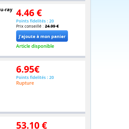
lu-ray
4.46
€
Points fidelités : 20
Prix conseillé :
24.99 €
Article disponible
6.95
€
Points fidelités : 20
Rupture
53.10
€