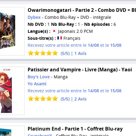
Owarimonogatari - Partie 2 - Combo DVD + B
Dybex
- Combo Blu-Ray + DVD - intégrale
Nb DVD :
1
Nb Blu-Ray :
1 -
Nb épisodes :
6
Langue(s) :
Japonais 2.0 PCM
Sous-titre(s) :
Français
Recevez votre article entre le
14/08
et le
15/08
(
5
/
5
) |
1
Avis
Patissier and Vampire - Livre (Manga) - Yaoi
Boy's Love
- Manga
Yo Asami
Recevez votre article entre le
14/08
et le
15/08
(
5
/
5
) |
2
Avis
Platinum End - Partie 1 - Coffret Blu-ray
Crunchyroll
- Coffret Blu-Ray - intégrale