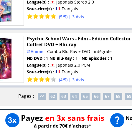
Langue(s) :
Japonais Stereo 2.0
Sous-titre(s) :
Français
(
5
/
5
) |
3
Avis
Psychic School Wars - Film - Edition Collector 
Coffret DVD + Blu-ray
@Anime
- Combo Blu-Ray + DVD - intégrale
Nb DVD :
1
Nb Blu-Ray :
1 -
Nb épisodes :
1
Langue(s) :
Japonais 2.0 PCM
Sous-titre(s) :
Français
(
4
/
5
) |
3
Avis
Pages :
<<
62
63
64
65
66
67
68
69
Payez
en 3x sans frais
No
à partir de 70€ d'achats*