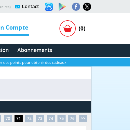
Contact
raires)
n Compte
(0)
sion
Abonnements
z des points pour obtenir des cadeaux
70
71
72
73
74
75
76
>>