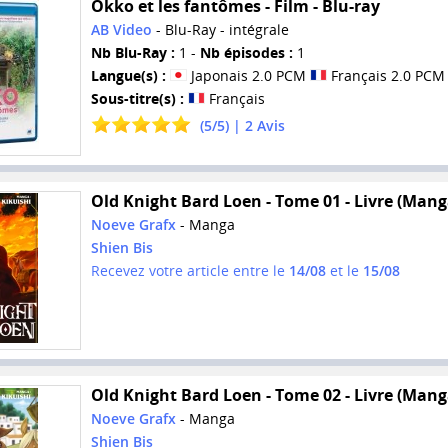
Okko et les fantômes - Film - Blu-ray
AB Video
- Blu-Ray - intégrale
Nb Blu-Ray :
1 -
Nb épisodes :
1
Langue(s) :
Japonais 2.0 PCM
Français 2.0 PCM
Sous-titre(s) :
Français
(
5
/
5
) |
2
Avis
Old Knight Bard Loen - Tome 01 - Livre (Mang
Noeve Grafx
- Manga
Shien Bis
Recevez votre article entre le
14/08
et le
15/08
Old Knight Bard Loen - Tome 02 - Livre (Mang
Noeve Grafx
- Manga
Shien Bis