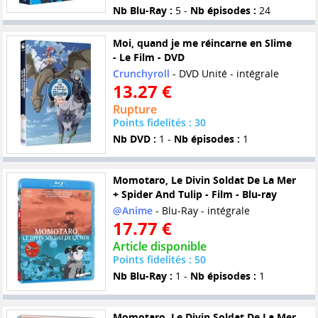
Nb Blu-Ray :
5 -
Nb épisodes :
24
Moi, quand je me réincarne en Slime
- Le Film - DVD
Crunchyroll
- DVD Unité - intégrale
13.27 €
Rupture
Points fidelités : 30
Nb DVD :
1 -
Nb épisodes :
1
Momotaro, Le Divin Soldat De La Mer
+ Spider And Tulip - Film - Blu-ray
@Anime
- Blu-Ray - intégrale
17.77 €
Article disponible
Points fidelités : 50
Nb Blu-Ray :
1 -
Nb épisodes :
1
Momotaro, Le Divin Soldat De La Mer