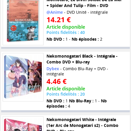
+ Spider And Tulip - Film - DVD
@Anime
- DVD Unité - intégrale
14.21 €
Article disponible
Points fidelités : 40
Nb DVD :
1 -
Nb épisodes :
2
Nekomonogatari Black - Intégrale -
Combo DVD + Blu-ray
Dybex
- Combo Blu-Ray + DVD -
intégrale
4.46 €
Article disponible
Points fidelités : 20
Nb DVD :
1
Nb Blu-Ray :
1 -
Nb
épisodes :
4
Nekomonogatari White - Intégrale
(1er Arc de Monogatari s2) - Combo