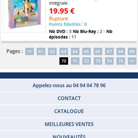
intégrale
19.95 €
Rupture
Points fidelités : 0
Nb DVD :
3
Nb Blu-Ray :
2 -
Nb
épisodes :
11
Pages :
<<
61
62
63
64
65
66
67
68
69
70
71
72
73
74
75
>>
Appelez-nous au 04 94 04 78 96
CONTACT
CATALOGUE
MEILLEURES VENTES
NOUVEAUTÉS