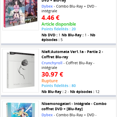
DVD + Blu-ray
Dybex
- Combo Blu-Ray + DVD -
intégrale
4.46 €
Article disponible
Points fidelités : 20
Nb DVD :
1
Nb Blu-Ray :
1 -
Nb
épisodes :
5
NieR:Automata Ver1.1a - Partie 2 -
Coffret Blu-ray
Crunchyroll
- Coffret Blu-Ray -
intégrale
30.97 €
Rupture
Points fidelités : 80
Nb Blu-Ray :
2 -
Nb épisodes :
12
Nisemonogatari - Intégrale - Combo
coffret DVD + [Blu-Ray]
Dybex
- Combo Blu-Ray + DVD -