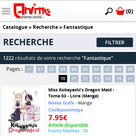
(0)
Catalogue
» Recherche »
Fantastique
RECHERCHE
FILTRER
1222
résultats de votre recherche
"Fantastique"
Pages :
<<
61
62
63
64
65
66
67
68
69
70
71
72
73
74
75
>>
Miss Kobayashi's Dragon Maid -
Tome 03 - Livre (Manga)
Noeve Grafx
- Manga
Coolkyousinnjya
7.95€
Article disponible
Points fidelités : 50