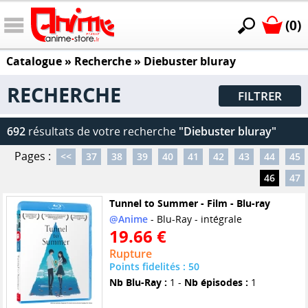
(0)
Catalogue
» Recherche »
Diebuster bluray
RECHERCHE
FILTRER
692
résultats de votre recherche
"Diebuster bluray"
Pages :
<<
37
38
39
40
41
42
43
44
45
46
47
Tunnel to Summer - Film - Blu-ray
@Anime
- Blu-Ray - intégrale
19.66 €
Rupture
Points fidelités : 50
Nb Blu-Ray :
1 -
Nb épisodes :
1