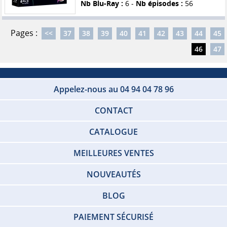
Nb Blu-Ray :
6 -
Nb épisodes :
56
Pages :
<<
37
38
39
40
41
42
43
44
45
46
47
Appelez-nous au 04 94 04 78 96
CONTACT
CATALOGUE
MEILLEURES VENTES
NOUVEAUTÉS
BLOG
PAIEMENT SÉCURISÉ