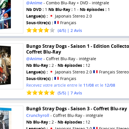
@Anime
- Combo Blu-Ray + DVD - intégrale
Nb DVD :
1
Nb Blu-Ray :
1 -
Nb épisodes :
1
Langue(s) :
Japonais Stereo 2.0
Sous-titre(s) :
Français
(
4
/
5
) |
2
Avis
Bungo Stray Dogs - Saison 1 - Edition Collecto
Coffret Blu-Ray
@Anime
- Coffret Blu-Ray - intégrale
Nb Blu-Ray :
2 -
Nb épisodes :
12
Langue(s) :
Japonais Stereo 2.0
Français Stereo
Sous-titre(s) :
Français
Recevez votre article entre le
11/08
et le
12/08
(
5
/
5
) |
7
Avis
Bungô Stray Dogs - Saison 3 - Coffret Blu-ray
Crunchyroll
- Coffret Blu-Ray - intégrale
Nb Blu-Ray :
2 -
Nb épisodes :
12
Langue(s) :
Japonais Stereo 2.0
Français Stereo