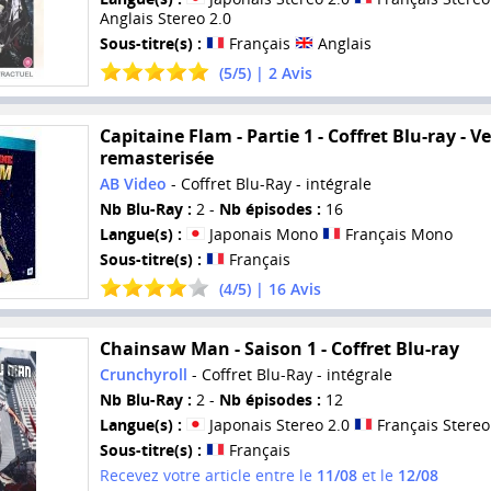
Anglais Stereo 2.0
Sous-titre(s) :
Français
Anglais
(
5
/
5
) |
2
Avis
Capitaine Flam - Partie 1 - Coffret Blu-ray - V
remasterisée
AB Video
- Coffret Blu-Ray - intégrale
Nb Blu-Ray :
2 -
Nb épisodes :
16
Langue(s) :
Japonais Mono
Français Mono
Sous-titre(s) :
Français
(
4
/
5
) |
16
Avis
Chainsaw Man - Saison 1 - Coffret Blu-ray
Crunchyroll
- Coffret Blu-Ray - intégrale
Nb Blu-Ray :
2 -
Nb épisodes :
12
Langue(s) :
Japonais Stereo 2.0
Français Stereo
Sous-titre(s) :
Français
Recevez votre article entre le
11/08
et le
12/08