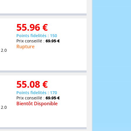
55.96
€
Points fidelités : 150
Prix conseillé :
69.95 €
Rupture
 2.0
55.08
€
Points fidelités : 170
Prix conseillé :
69.95 €
Bientôt Disponible
 2.0