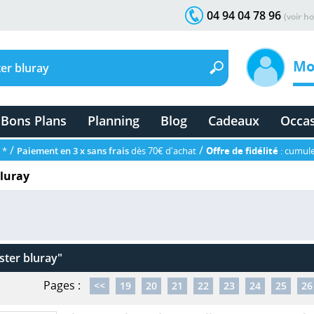
04 94 04 78 96
(voir ho
Mo
Bons Plans
Planning
Blog
Cadeaux
Occa
/
/
 *
Paiement en 3 x sans frais
dès 70€ d'achat
Offre de fidélité
: cumule
bluray
ster bluray"
Pages :
<<
19
20
21
22
23
24
25
26