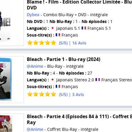
Blame ! - Film - Edition Collector Limitée - Blu
DVD
Dybex
- Combo Blu-Ray + DVD - intégrale
Nb DVD :
1
Nb Blu-Ray :
1 -
Nb épisodes :
1
Langue(s) :
Japonais 5.1
Français 5.1
Sous-titre(s) :
Français
(
5
/
5
) |
16
Avis
Bleach - Partie 1 - Blu-ray (2024)
@Anime
- Blu-Ray - intégrale
Nb Blu-Ray :
4 -
Nb épisodes :
27
Langue(s) :
Japonais Stereo 2.0
Français Stereo
Sous-titre(s) :
Français
(
5
/
5
) |
3
Avis
Bleach - Partie 4 (Episodes 84 à 111) - Coffret 
Ray
@Anime
- Coffret Blu-Ray - intégrale