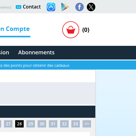
Contact
raires)
n Compte
(0)
sion
Abonnements
z des points pour obtenir des cadeaux
27
28
29
30
31
32
33
>>