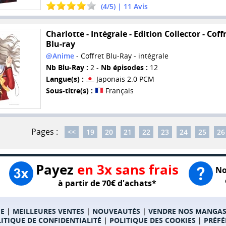
(
4
/
5
) |
11
Avis
Charlotte - Intégrale - Edition Collector - Coff
Blu-ray
@Anime
- Coffret Blu-Ray - intégrale
Nb Blu-Ray :
2 -
Nb épisodes :
12
Langue(s) :
Japonais 2.0 PCM
Sous-titre(s) :
Français
Pages :
<<
19
20
21
22
23
24
25
26
Payez
en 3x sans frais
No
à partir de 70€ d'achats*
E
|
MEILLEURES VENTES
|
NOUVEAUTÉS
|
VENDRE NOS MANGA
ITIQUE DE CONFIDENTIALITÉ
|
POLITIQUE DES COOKIES
|
PRÉFÉ