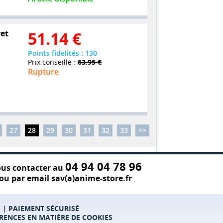
ret
51.14
€
Points fidelités : 130
Prix conseillé :
63.95 €
Rupture
27
28
29
30
31
32
33
>>
04 94 04 78 96
us contacter au
ou par email sav(a)anime-store.fr
S
|
PAIEMENT SÉCURISÉ
RENCES EN MATIÈRE DE COOKIES