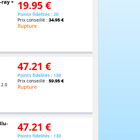
-ray +
19.95
€
Points fidelités : 20
Prix conseillé :
34.95 €
Rupture
47.21
€
Points fidelités : 130
Prix conseillé :
59.95 €
 2.0
Rupture
Blu-
47.21
€
Points fidelités : 130