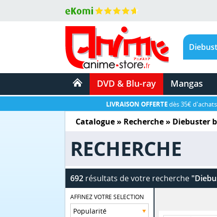
DVD & Blu-ray
Mangas
LIVRAISON OFFERTE
dès 35€ d'achats
Catalogue
» Recherche »
Diebuster 
RECHERCHE
692
résultats de votre recherche
"Diebu
AFFINEZ VOTRE SELECTION