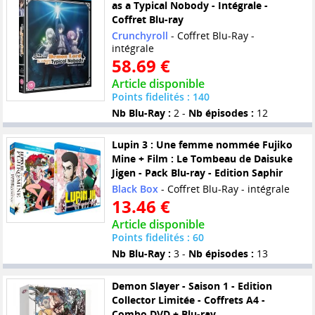
as a Typical Nobody - Intégrale -
Coffret Blu-ray
Crunchyroll
- Coffret Blu-Ray -
intégrale
58.69 €
Article disponible
Points fidelités : 140
Nb Blu-Ray :
2 -
Nb épisodes :
12
Lupin 3 : Une femme nommée Fujiko
Mine + Film : Le Tombeau de Daisuke
Jigen - Pack Blu-ray - Edition Saphir
Black Box
- Coffret Blu-Ray - intégrale
13.46 €
Article disponible
Points fidelités : 60
Nb Blu-Ray :
3 -
Nb épisodes :
13
Demon Slayer - Saison 1 - Edition
Collector Limitée - Coffrets A4 -
Combo DVD + Blu-ray