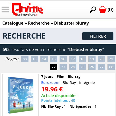
(0)
Catalogue
» Recherche »
Diebuster bluray
RECHERCHE
FILTRER
692
résultats de votre recherche
"Diebuster bluray"
Pages :
<<
13
14
15
16
17
18
19
20
21
22
23
24
25
26
27
>>
7 jours - Film - Blu-ray
Eurozoom
- Blu-Ray - intégrale
19.96 €
Article disponible
Points fidelités : 40
Nb Blu-Ray :
1 -
Nb épisodes :
1