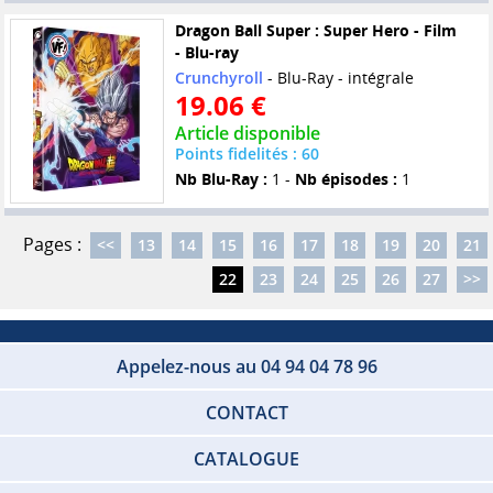
Dragon Ball Super : Super Hero - Film
- Blu-ray
Crunchyroll
- Blu-Ray - intégrale
19.06 €
Article disponible
Points fidelités : 60
Nb Blu-Ray :
1 -
Nb épisodes :
1
Pages :
<<
13
14
15
16
17
18
19
20
21
22
23
24
25
26
27
>>
Appelez-nous au 04 94 04 78 96
CONTACT
CATALOGUE