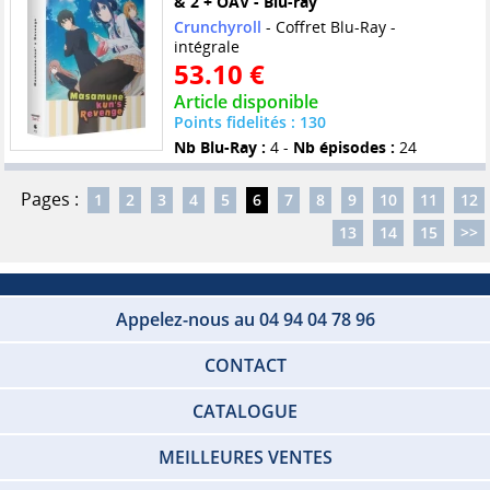
& 2 + OAV - Blu-ray
Crunchyroll
- Coffret Blu-Ray -
intégrale
53.10 €
Article disponible
Points fidelités : 130
Nb Blu-Ray :
4 -
Nb épisodes :
24
Pages :
1
2
3
4
5
6
7
8
9
10
11
12
13
14
15
>>
Appelez-nous au 04 94 04 78 96
CONTACT
CATALOGUE
MEILLEURES VENTES