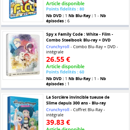
Article disponible
Points fidelités : 80
Nb DVD :
1
Nb Blu-Ray :
1 -
Nb
épisodes :
6
Spy x Family Code : White - Film -
Combo Steelbook Blu-ray + DVD
Crunchyroll
- Combo Blu-Ray + DVD -
intégrale
26.55 €
Article disponible
Points fidelités : 60
Nb DVD :
1
Nb Blu-Ray :
1 -
Nb
épisodes :
1
La Sorcière invincible tueuse de
Slime depuis 300 ans - Blu-ray
Crunchyroll
- Coffret Blu-Ray -
intégrale
39.83 €
Article disponible