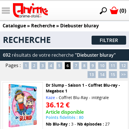
(0)
Catalogue
» Recherche »
Diebuster bluray
RECHERCHE
FILTRER
692
résultats de votre recherche
"Diebuster bluray"
Pages :
1
2
3
4
5
6
7
8
9
10
11
12
13
14
15
>>
Dr Slump - Saison 1 - Coffret Blu-ray -
Megabox 1
Kaze
- Coffret Blu-Ray - intégrale
36.12 €
Article disponible
Points fidelités : 80
Nb Blu-Ray :
3 -
Nb épisodes :
27