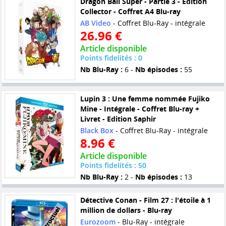
Dragon Ball Super - Partie 3 - Edition
Collector - Coffret A4 Blu-ray
AB Video
- Coffret Blu-Ray - intégrale
26.96 €
Article disponible
Points fidelités : 0
Nb Blu-Ray :
6 -
Nb épisodes :
55
Lupin 3 : Une femme nommée Fujiko
Mine - Intégrale - Coffret Blu-ray +
Livret - Edition Saphir
Black Box
- Coffret Blu-Ray - intégrale
8.96 €
Article disponible
Points fidelités : 50
Nb Blu-Ray :
2 -
Nb épisodes :
13
Détective Conan - Film 27 : l'étoile à 1
million de dollars - Blu-ray
Eurozoom
- Blu-Ray - intégrale