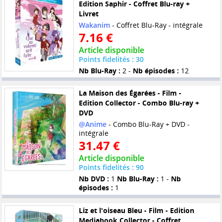
Edition Saphir - Coffret Blu-ray +
Livret
Wakanim
- Coffret Blu-Ray - intégrale
7.16 €
Article disponible
Points fidelités : 30
Nb Blu-Ray :
2 -
Nb épisodes :
12
La Maison des Égarées - Film -
Edition Collector - Combo Blu-ray +
DVD
@Anime
- Combo Blu-Ray + DVD -
intégrale
31.47 €
Article disponible
Points fidelités : 90
Nb DVD :
1
Nb Blu-Ray :
1 -
Nb
épisodes :
1
Liz et l'oiseau Bleu - Film - Edition
Mediabook Collector - Coffret