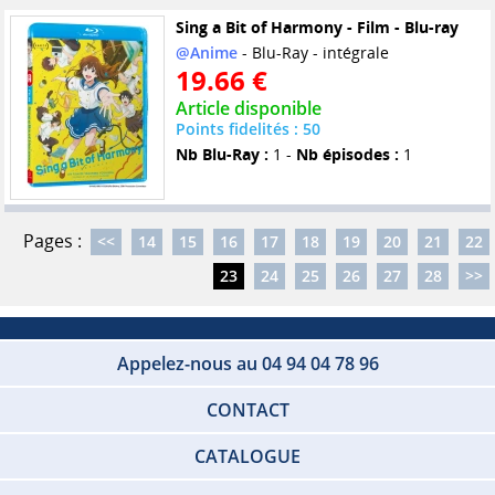
Sing a Bit of Harmony - Film - Blu-ray
@Anime
- Blu-Ray - intégrale
19.66 €
Article disponible
Points fidelités : 50
Nb Blu-Ray :
1 -
Nb épisodes :
1
Pages :
<<
14
15
16
17
18
19
20
21
22
23
24
25
26
27
28
>>
Appelez-nous au 04 94 04 78 96
CONTACT
CATALOGUE