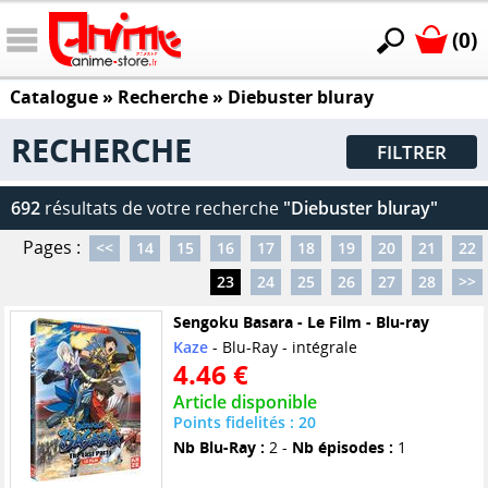
(0)
Catalogue
» Recherche »
Diebuster bluray
RECHERCHE
FILTRER
692
résultats de votre recherche
"Diebuster bluray"
Pages :
<<
14
15
16
17
18
19
20
21
22
23
24
25
26
27
28
>>
Sengoku Basara - Le Film - Blu-ray
Kaze
- Blu-Ray - intégrale
4.46 €
Article disponible
Points fidelités : 20
Nb Blu-Ray :
2 -
Nb épisodes :
1