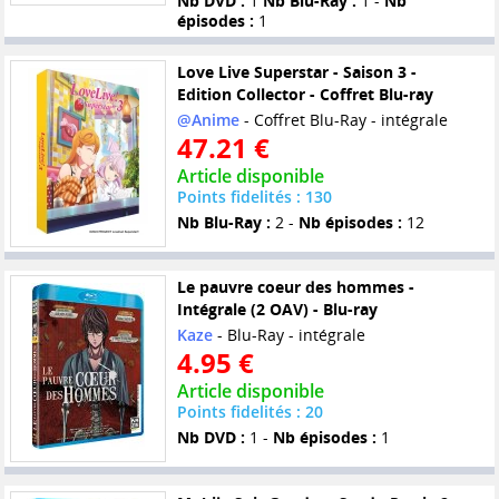
Nb DVD :
1
Nb Blu-Ray :
1 -
Nb
épisodes :
1
Love Live Superstar - Saison 3 -
Edition Collector - Coffret Blu-ray
@Anime
- Coffret Blu-Ray - intégrale
47.21 €
Article disponible
Points fidelités : 130
Nb Blu-Ray :
2 -
Nb épisodes :
12
Le pauvre coeur des hommes -
Intégrale (2 OAV) - Blu-ray
Kaze
- Blu-Ray - intégrale
4.95 €
Article disponible
Points fidelités : 20
Nb DVD :
1 -
Nb épisodes :
1