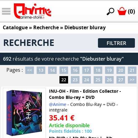
(0)
Catalogue
» Recherche »
Diebuster bluray
RECHERCHE
FILTRER
692
résultats de votre recherche
"Diebuster bluray"
Pages :
<<
13
14
15
16
17
18
19
20
21
22
23
24
25
26
27
>>
INU-OH - Film - Edition Collector -
Combo Blu-ray + DVD
@Anime
- Combo Blu-Ray + DVD -
intégrale
35.41 €
Article disponible
Points fidelités : 100