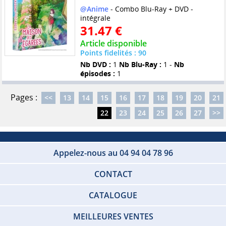
@Anime
- Combo Blu-Ray + DVD -
intégrale
31.47 €
Article disponible
Points fidelités : 90
Nb DVD :
1
Nb Blu-Ray :
1 -
Nb
épisodes :
1
Pages :
<<
13
14
15
16
17
18
19
20
21
22
23
24
25
26
27
>>
Appelez-nous au 04 94 04 78 96
CONTACT
CATALOGUE
MEILLEURES VENTES