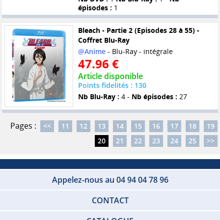
épisodes :
1
Bleach - Partie 2 (Episodes 28 à 55) -
Coffret Blu-Ray
@Anime
- Blu-Ray - intégrale
47.96 €
Article disponible
Points fidelités : 130
Nb Blu-Ray :
4 -
Nb épisodes :
27
Pages :
<<
11
12
13
14
15
16
17
18
19
20
21
22
23
24
25
>>
Appelez-nous au 04 94 04 78 96
CONTACT