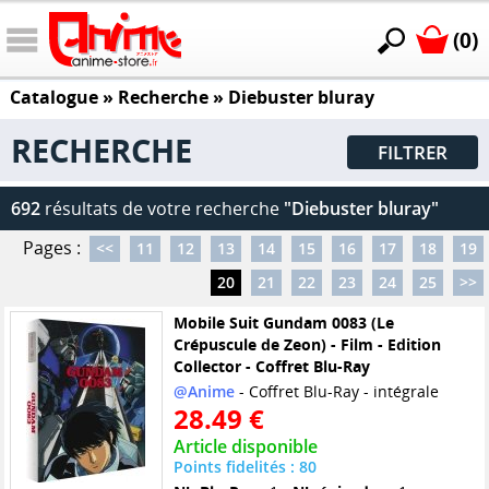
(0)
Catalogue
» Recherche »
Diebuster bluray
RECHERCHE
FILTRER
692
résultats de votre recherche
"Diebuster bluray"
Pages :
<<
11
12
13
14
15
16
17
18
19
20
21
22
23
24
25
>>
Mobile Suit Gundam 0083 (Le
Crépuscule de Zeon) - Film - Edition
Collector - Coffret Blu-Ray
@Anime
- Coffret Blu-Ray - intégrale
28.49 €
Article disponible
Points fidelités : 80