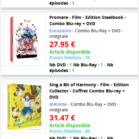
épisodes :
1
Promare - Film - Edition Steelbook -
Combo Blu-ray + DVD
Eurozoom
- Combo Blu-Ray + DVD -
intégrale
27.95 €
Article disponible
Points fidelités : 70
Nb DVD :
1
Nb Blu-Ray :
1 -
Nb
épisodes :
1
Sing a Bit of Harmony - Film - Edition
Collector - Coffret Combo Blu-ray +
DVD
@Anime
- Combo Blu-Ray + DVD -
intégrale
31.47 €
Article disponible
Points fidelités : 90
Nb DVD :
1
Nb Blu-Ray :
1 -
Nb