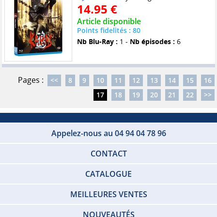
14.95 €
Article disponible
Points fidelités : 80
Nb Blu-Ray :
1 -
Nb épisodes :
6
Pages :
<<
8
9
10
11
12
13
14
15
16
17
18
19
20
21
22
>>
Appelez-nous au 04 94 04 78 96
CONTACT
CATALOGUE
MEILLEURES VENTES
NOUVEAUTÉS