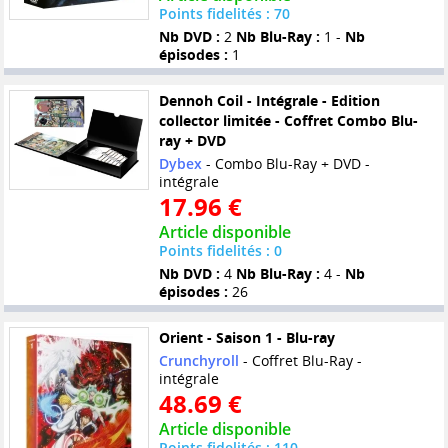
Points fidelités : 70
Nb DVD :
2
Nb Blu-Ray :
1 -
Nb
épisodes :
1
Dennoh Coil - Intégrale - Edition
collector limitée - Coffret Combo Blu-
ray + DVD
Dybex
- Combo Blu-Ray + DVD -
intégrale
17.96 €
Article disponible
Points fidelités : 0
Nb DVD :
4
Nb Blu-Ray :
4 -
Nb
épisodes :
26
Orient - Saison 1 - Blu-ray
Crunchyroll
- Coffret Blu-Ray -
intégrale
48.69 €
Article disponible
Points fidelités : 110