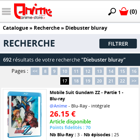
(0)
Catalogue
» Recherche »
Diebuster bluray
RECHERCHE
FILTRER
692
résultats de votre recherche
"Diebuster bluray"
Pages :
<<
8
9
10
11
12
13
14
15
16
17
18
19
20
21
22
>>
Mobile Suit Gundam ZZ - Partie 1 -
Blu-ray
@Anime
- Blu-Ray - intégrale
26.15 €
Article disponible
Points fidelités : 70
Nb Blu-Ray :
3 -
Nb épisodes :
25