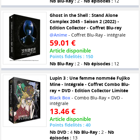
Nb Blu-Ray :
2 -
Nb épisodes :
12
Ghost in the Shell : Stand Alone
Complex 2045 - Saison 2 (2022) -
Edition Collector - Coffret Blu-ray
@Anime
- Coffret Blu-Ray - intégrale
59.01 €
Article disponible
Points fidelités : 150
Nb Blu-Ray :
2 -
Nb épisodes :
12
Lupin 3 : Une femme nommée Fujiko
Mine - Intégrale - Coffret Combo Blu-
ray + DVD - Edition Collector Limitée
Black Box
- Combo Blu-Ray + DVD -
intégrale
13.46 €
Article disponible
Points fidelités : 40
Nb DVD :
4
Nb Blu-Ray :
2 -
Nb
épisodes :
13