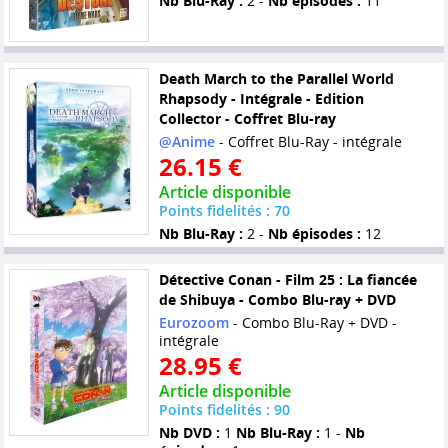
Nb Blu-Ray :
2 -
Nb épisodes :
11
Death March to the Parallel World
Rhapsody - Intégrale - Edition
Collector - Coffret Blu-ray
@Anime
- Coffret Blu-Ray - intégrale
26.15 €
Article disponible
Points fidelités : 70
Nb Blu-Ray :
2 -
Nb épisodes :
12
Détective Conan - Film 25 : La fiancée
de Shibuya - Combo Blu-ray + DVD
Eurozoom
- Combo Blu-Ray + DVD -
intégrale
28.95 €
Article disponible
Points fidelités : 90
Nb DVD :
1
Nb Blu-Ray :
1 -
Nb