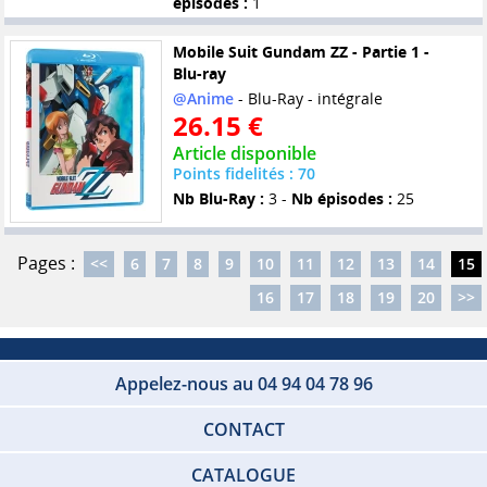
épisodes :
1
Mobile Suit Gundam ZZ - Partie 1 -
Blu-ray
@Anime
- Blu-Ray - intégrale
26.15 €
Article disponible
Points fidelités : 70
Nb Blu-Ray :
3 -
Nb épisodes :
25
Pages :
<<
6
7
8
9
10
11
12
13
14
15
16
17
18
19
20
>>
Appelez-nous au 04 94 04 78 96
CONTACT
CATALOGUE