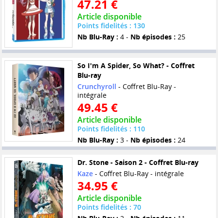
47.21 €
Article disponible
Points fidelités : 130
Nb Blu-Ray :
4 -
Nb épisodes :
25
So I'm A Spider, So What? - Coffret
Blu-ray
Crunchyroll
- Coffret Blu-Ray -
intégrale
49.45 €
Article disponible
Points fidelités : 110
Nb Blu-Ray :
3 -
Nb épisodes :
24
Dr. Stone - Saison 2 - Coffret Blu-ray
Kaze
- Coffret Blu-Ray - intégrale
34.95 €
Article disponible
Points fidelités : 70