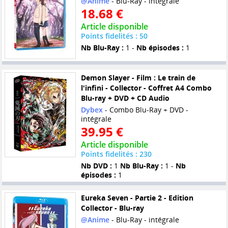
@Anime
- Blu-Ray - intégrale
18.68 €
Article disponible
Points fidelités : 50
Nb Blu-Ray :
1 -
Nb épisodes :
1
Demon Slayer - Film : Le train de
l'infini - Collector - Coffret A4 Combo
Blu-ray + DVD + CD Audio
Dybex
- Combo Blu-Ray + DVD -
intégrale
39.95 €
Article disponible
Points fidelités : 230
Nb DVD :
1
Nb Blu-Ray :
1 -
Nb
épisodes :
1
Eureka Seven - Partie 2 - Edition
Collector - Blu-ray
@Anime
- Blu-Ray - intégrale