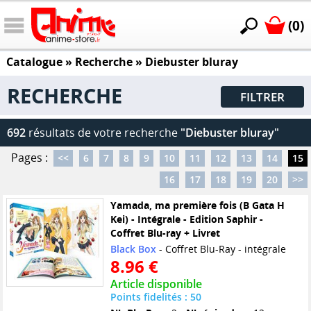
(0)
Catalogue
» Recherche »
Diebuster bluray
RECHERCHE
FILTRER
692
résultats de votre recherche
"Diebuster bluray"
Pages :
<<
6
7
8
9
10
11
12
13
14
15
16
17
18
19
20
>>
Yamada, ma première fois (B Gata H
Kei) - Intégrale - Edition Saphir -
Coffret Blu-ray + Livret
Black Box
- Coffret Blu-Ray - intégrale
8.96 €
Article disponible
Points fidelités : 50