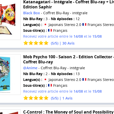
Katanagatari - Intégrale - Coffret Blu-ray + Liv
Edition Saphir
Black Box
- Coffret Blu-Ray - intégrale
Nb Blu-Ray :
3 -
Nb épisodes :
12
Langue(s) :
Japonais Stereo 2.0
Français Stereo
Sous-titre(s) :
Français
Recevez votre article entre le
14/08
et le
15/08
(
5
/
5
) |
30
Avis
Mob Psycho 100 - Saison 2 - Edition Collector 
Coffret Blu-ray
@Anime
- Coffret Blu-Ray - intégrale
Nb Blu-Ray :
2 -
Nb épisodes :
13
Langue(s) :
Japonais Stereo 2.0
Français Stereo
Sous-titre(s) :
Français
Recevez votre article entre le
14/08
et le
15/08
(
5
/
5
) |
1
Avis
C-Control : The Money of Soul and Possibility 