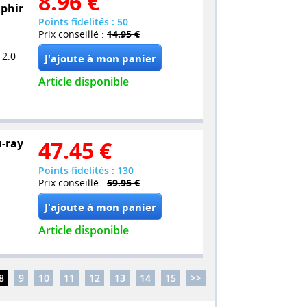
8.96
€
aphir
Points fidelités : 50
Prix conseillé :
14.95 €
 2.0
Article disponible
u-ray
47.45
€
Points fidelités : 130
Prix conseillé :
59.95 €
Article disponible
8
9
10
11
12
13
14
15
>>