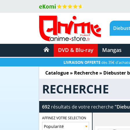
DVD & Blu-ray
Mangas
LIVRAISON OFFERTE
dès 35€ d'achats
Catalogue
» Recherche »
Diebuster 
RECHERCHE
692
résultats de votre recherche
"Diebu
AFFINEZ VOTRE SELECTION