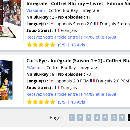
Intégrale - Coffret Blu-ray + Livret - Edition S
Wakanim
- Coffret Blu-Ray - intégrale
Nb Blu-Ray :
2 -
Nb épisodes :
11
Langue(s) :
Japonais Stereo 2.0
Français Stereo
Sous-titre(s) :
Français
Recevez votre article entre le
14/08
et le
15/08
(
5
/
5
) |
18
Avis
Cat's Eye - Intégrale (Saison 1 + 2) - Coffret Bl
@Anime
- Coffret Blu-Ray - intégrale
Nb Blu-Ray :
8 -
Nb épisodes :
73
Langue(s) :
Japonais 2.0 PCM
Français 2.0 PCM
Sous-titre(s) :
Français
Recevez votre article entre le
14/08
et le
15/08
(
5
/
5
) |
13
Avis
Pages :
1
2
3
4
5
6
7