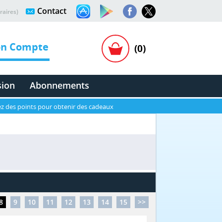
Contact
raires)
n Compte
(0)
sion
Abonnements
z des points pour obtenir des cadeaux
8
9
10
11
12
13
14
15
>>