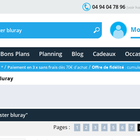
04 94 04 78 96
(voir ho
Mo
Bons Plans
Planning
Blog
Cadeaux
Occa
/
/
 *
Paiement en 3 x sans frais
dès 70€ d'achat
Offre de fidélité
: cumule
bluray
ster bluray"
Pages :
1
2
3
4
5
6
7