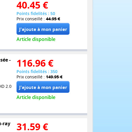
40.45
€
Points fidelités : 50
Prix conseillé :
44.95 €
Article disponible
sée -
116.96
€
Points fidelités : 350
Prix conseillé :
149.95 €
HD 2.0
Article disponible
u-ray
31.59
€