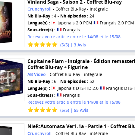
Vinland Saga - Saison 2 - Coffret Blu-ray
Crunchyroll
- Coffret Blu-Ray - intégrale
Nb Blu-Ray :
4 -
Nb épisodes :
24
Langue(s) :
Japonais 2.0 PCM
Français 2.0 PCM
Sous-titre(s) :
Français
Recevez votre article entre le
14/08
et le
15/08
(
5
/
5
) |
3
Avis
Capitaine Flam - Intégrale - Édition remasteri
Coffret Blu-ray + Figurine
AB Video
- Coffret Blu-Ray - intégrale
Nb Blu-Ray :
6 -
Nb épisodes :
52
Langue(s) :
Japonais DTS-HD 2.0
Français DTS-
Sous-titre(s) :
Français
Recevez votre article entre le
14/08
et le
15/08
(
5
/
5
) |
55
Avis
NieR:Automata Ver1.1a - Partie 1 - Coffret Bl
Crunchyroll
- Coffret Blu-Ray - intégrale