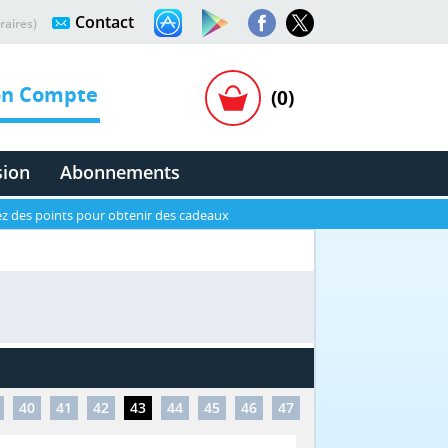
Contact
raires)
n Compte
(0)
sion
Abonnements
z des points pour obtenir des cadeaux
40
41
42
43
44
45
46
47