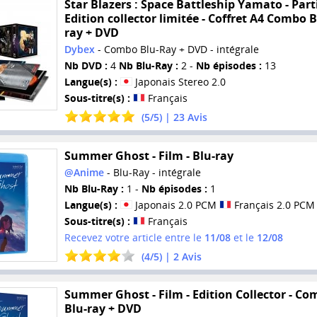
Star Blazers : Space Battleship Yamato - Parti
Edition collector limitée - Coffret A4 Combo B
ray + DVD
Dybex
- Combo Blu-Ray + DVD - intégrale
Nb DVD :
4
Nb Blu-Ray :
2 -
Nb épisodes :
13
Langue(s) :
Japonais Stereo 2.0
Sous-titre(s) :
Français
(
5
/
5
) |
23
Avis
Summer Ghost - Film - Blu-ray
@Anime
- Blu-Ray - intégrale
Nb Blu-Ray :
1 -
Nb épisodes :
1
Langue(s) :
Japonais 2.0 PCM
Français 2.0 PCM
Sous-titre(s) :
Français
Recevez votre article entre le
11/08
et le
12/08
(
4
/
5
) |
2
Avis
Summer Ghost - Film - Edition Collector - C
Blu-ray + DVD