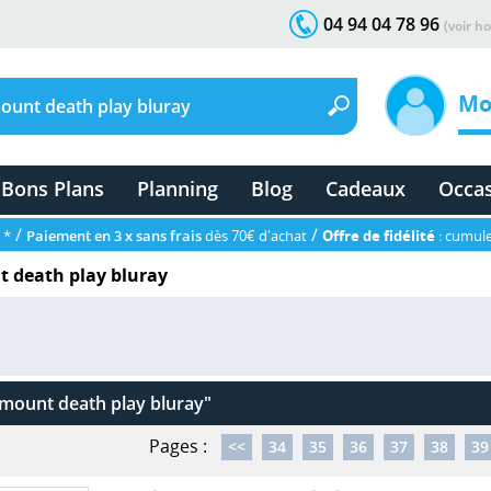
04 94 04 78 96
(voir ho
Mo
Bons Plans
Planning
Blog
Cadeaux
Occa
/
/
 *
Paiement en 3 x sans frais
dès 70€ d'achat
Offre de fidélité
: cumule
 death play bluray
mount death play bluray"
Pages :
<<
34
35
36
37
38
39