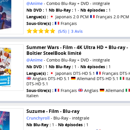
@Anime
- Combo Blu-Ray + DVD - intégrale
Nb DVD :
1
Nb Blu-Ray :
1 -
Nb épisodes :
1
Langue(s) :
Japonais 2.0 PCM
Français 2.0 PCM
Sous-titre(s) :
Français
(
5
/
5
) |
3
Avis
Summer Wars - Film - 4K Ultra HD + Blu-ray -
Boîtier SteelBook limité
@Anime
- Combo Blu-Ray + DVD - intégrale
Nb DVD :
1
Nb Blu-Ray :
1 -
Nb épisodes :
1
Langue(s) :
Japonais DTS-HD 5.1
Français DTS-
Anglais DTS-HD 5.1
Allemand DTS-HD 5.1
It
DTS-HD 5.1
Sous-titre(s) :
Français
Anglais
Allemand
Italien
Suzume - Film - Blu-ray
Crunchyroll
- Blu-Ray - intégrale
Nb Blu-Ray :
1 -
Nb épisodes :
1