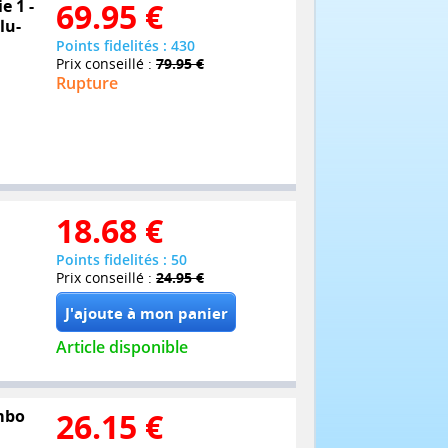
e 1 -
69.95
€
lu-
Points fidelités : 430
Prix conseillé :
79.95 €
Rupture
18.68
€
Points fidelités : 50
Prix conseillé :
24.95 €
Article disponible
ombo
26.15
€