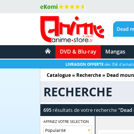
DVD & Blu-ray
Mangas
LIVRAISON OFFERTE
dès 35€ d'achats
Catalogue
» Recherche »
Dead mount
RECHERCHE
695
résultats de votre recherche
"Dead 
AFFINEZ VOTRE SELECTION