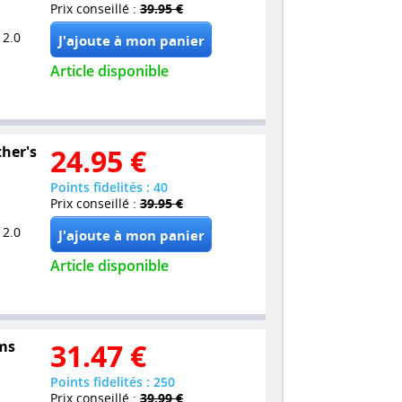
Prix conseillé :
39.95 €
 2.0
Article disponible
ther's
24.95
€
Points fidelités : 40
Prix conseillé :
39.95 €
 2.0
Article disponible
lms
31.47
€
Points fidelités : 250
Prix conseillé :
39.99 €