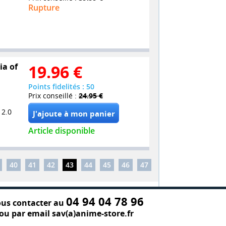
Rupture
ia of
19.96
€
Points fidelités : 50
Prix conseillé :
24.95 €
 2.0
Article disponible
40
41
42
43
44
45
46
47
04 94 04 78 96
us contacter au
ou par email sav(a)anime-store.fr