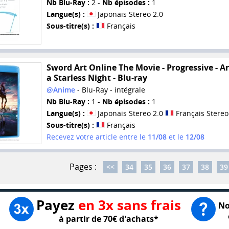
Nb Blu-Ray :
2 -
Nb épisodes :
1
Langue(s) :
Japonais Stereo 2.0
Sous-titre(s) :
Français
Sword Art Online The Movie - Progressive - Ar
a Starless Night - Blu-ray
@Anime
- Blu-Ray - intégrale
Nb Blu-Ray :
1 -
Nb épisodes :
1
Langue(s) :
Japonais Stereo 2.0
Français Stereo
Sous-titre(s) :
Français
Recevez votre article entre le
11/08
et le
12/08
Pages :
<<
34
35
36
37
38
39
Payez
en 3x sans frais
No
à partir de 70€ d'achats*