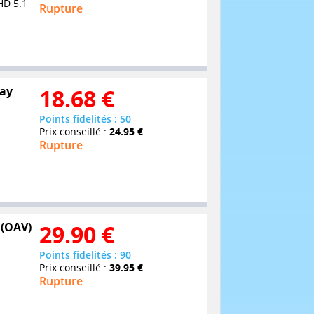
HD 5.1
Rupture
ray
18.68
€
Points fidelités : 50
Prix conseillé :
24.95 €
Rupture
 (OAV)
29.90
€
Points fidelités : 90
Prix conseillé :
39.95 €
Rupture