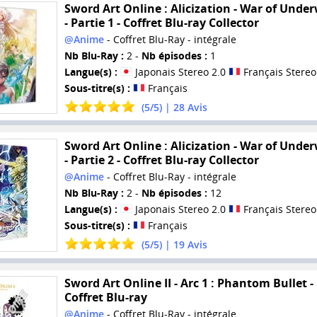
Sword Art Online : Alicization - War of Unde
- Partie 1 - Coffret Blu-ray Collector
@Anime
- Coffret Blu-Ray - intégrale
Nb Blu-Ray :
2 -
Nb épisodes :
1
Langue(s) :
Japonais Stereo 2.0
Français Stereo
Sous-titre(s) :
Français
(
5
/
5
) |
28
Avis
Sword Art Online : Alicization - War of Unde
- Partie 2 - Coffret Blu-ray Collector
@Anime
- Coffret Blu-Ray - intégrale
Nb Blu-Ray :
2 -
Nb épisodes :
12
Langue(s) :
Japonais Stereo 2.0
Français Stereo
Sous-titre(s) :
Français
(
5
/
5
) |
19
Avis
Sword Art Online II - Arc 1 : Phantom Bullet -
Coffret Blu-ray
@Anime
- Coffret Blu-Ray - intégrale