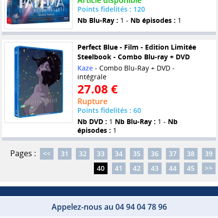
Article disponible
Points fidelités : 120
Nb Blu-Ray :
1 -
Nb épisodes :
1
Perfect Blue - Film - Edition Limitée
Steelbook - Combo Blu-ray + DVD
Kaze
- Combo Blu-Ray + DVD -
intégrale
27.08 €
Rupture
Points fidelités : 60
Nb DVD :
1
Nb Blu-Ray :
1 -
Nb
épisodes :
1
Pages :
<<
31
32
33
34
35
36
37
38
39
40
41
42
43
44
45
>>
Appelez-nous au 04 94 04 78 96