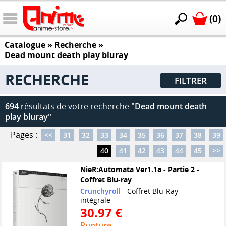
(0)
Catalogue
» Recherche »
Dead mount death play bluray
RECHERCHE
FILTRER
694
résultats de votre recherche
"Dead mount death
play bluray"
Pages :
<<
31
32
33
34
35
36
37
38
39
40
41
42
43
44
45
>>
NieR:Automata Ver1.1a - Partie 2 -
Coffret Blu-ray
Crunchyroll
- Coffret Blu-Ray -
intégrale
30.97 €
Rupture