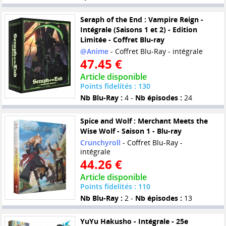
Seraph of the End : Vampire Reign -
Intégrale (Saisons 1 et 2) - Edition
Limitée - Coffret Blu-ray
@Anime
- Coffret Blu-Ray - intégrale
47.45 €
Article disponible
Points fidelités : 130
Nb Blu-Ray :
4 -
Nb épisodes :
24
Spice and Wolf : Merchant Meets the
Wise Wolf - Saison 1 - Blu-ray
Crunchyroll
- Coffret Blu-Ray -
intégrale
44.26 €
Article disponible
Points fidelités : 110
Nb Blu-Ray :
2 -
Nb épisodes :
13
YuYu Hakusho - Intégrale - 25e