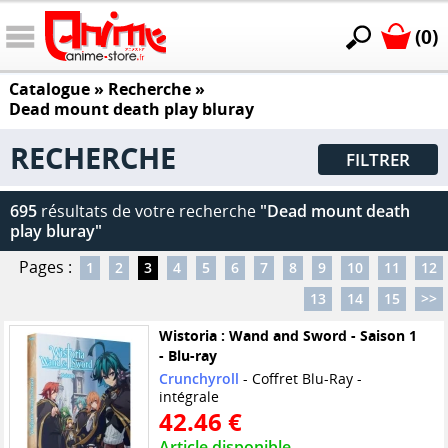
(0)
Catalogue
» Recherche »
Dead mount death play bluray
RECHERCHE
FILTRER
695
résultats de votre recherche
"Dead mount death
play bluray"
Pages :
1
2
3
4
5
6
7
8
9
10
11
12
13
14
15
>>
Wistoria : Wand and Sword - Saison 1
- Blu-ray
Crunchyroll
- Coffret Blu-Ray -
intégrale
42.46 €
Article disponible