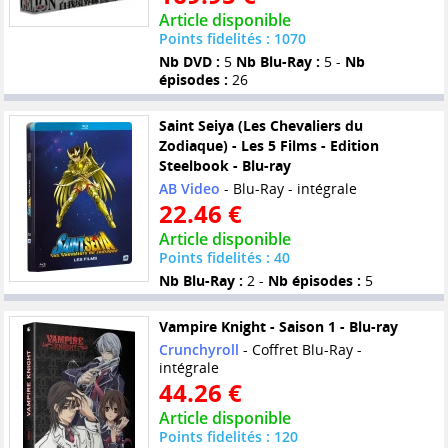
Article disponible
Points fidelités : 1070
Nb DVD :
5
Nb Blu-Ray :
5 -
Nb
épisodes :
26
Saint Seiya (Les Chevaliers du
Zodiaque) - Les 5 Films - Edition
Steelbook - Blu-ray
AB Video
- Blu-Ray - intégrale
22.46 €
Article disponible
Points fidelités : 40
Nb Blu-Ray :
2 -
Nb épisodes :
5
Vampire Knight - Saison 1 - Blu-ray
Crunchyroll
- Coffret Blu-Ray -
intégrale
44.26 €
Article disponible
Points fidelités : 120