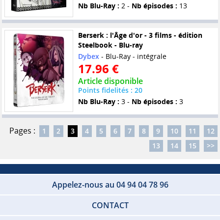
Nb Blu-Ray :
2 -
Nb épisodes :
13
Berserk : l'Âge d'or - 3 films - édition
Steelbook - Blu-ray
Dybex
- Blu-Ray - intégrale
17.96 €
Article disponible
Points fidelités : 20
Nb Blu-Ray :
3 -
Nb épisodes :
3
Pages :
1
2
3
4
5
6
7
8
9
10
11
12
13
14
15
>>
Appelez-nous au 04 94 04 78 96
CONTACT