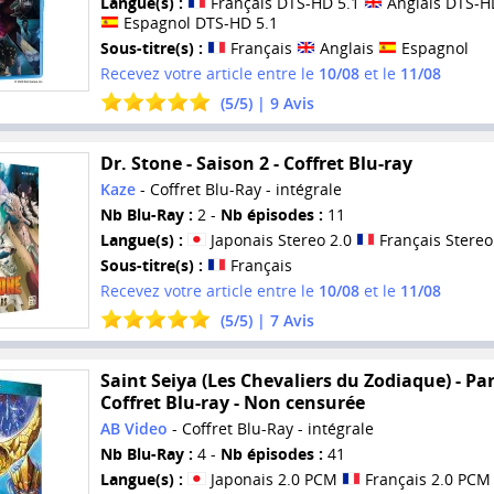
Langue(s) :
Français DTS-HD 5.1
Anglais DTS-H
Espagnol DTS-HD 5.1
Sous-titre(s) :
Français
Anglais
Espagnol
Recevez votre article entre le
10/08
et le
11/08
(
5
/
5
) |
9
Avis
Dr. Stone - Saison 2 - Coffret Blu-ray
Kaze
- Coffret Blu-Ray - intégrale
Nb Blu-Ray :
2 -
Nb épisodes :
11
Langue(s) :
Japonais Stereo 2.0
Français Stereo
Sous-titre(s) :
Français
Recevez votre article entre le
10/08
et le
11/08
(
5
/
5
) |
7
Avis
Saint Seiya (Les Chevaliers du Zodiaque) - Part
Coffret Blu-ray - Non censurée
AB Video
- Coffret Blu-Ray - intégrale
Nb Blu-Ray :
4 -
Nb épisodes :
41
Langue(s) :
Japonais 2.0 PCM
Français 2.0 PCM