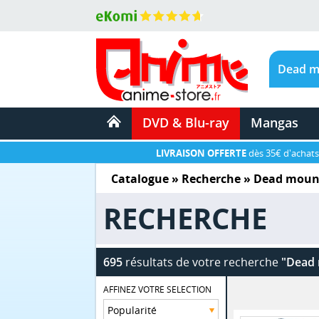
DVD & Blu-ray
Mangas
LIVRAISON OFFERTE
dès 35€ d'achats
Catalogue
» Recherche »
Dead mount
RECHERCHE
695
résultats de votre recherche
"Dead 
AFFINEZ VOTRE SELECTION