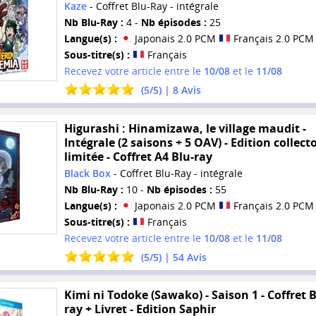
Kaze
- Coffret Blu-Ray - intégrale
Nb Blu-Ray :
4 -
Nb épisodes :
25
Langue(s) :
Japonais 2.0 PCM
Français 2.0 PCM
Sous-titre(s) :
Français
Recevez votre article entre le
10/08
et le
11/08
(
5
/
5
) |
8
Avis
Higurashi : Hinamizawa, le village maudit -
Intégrale (2 saisons + 5 OAV) - Edition collect
limitée - Coffret A4 Blu-ray
Black Box
- Coffret Blu-Ray - intégrale
Nb Blu-Ray :
10 -
Nb épisodes :
55
Langue(s) :
Japonais 2.0 PCM
Français 2.0 PCM
Sous-titre(s) :
Français
Recevez votre article entre le
10/08
et le
11/08
(
5
/
5
) |
54
Avis
Kimi ni Todoke (Sawako) - Saison 1 - Coffret B
ray + Livret - Edition Saphir