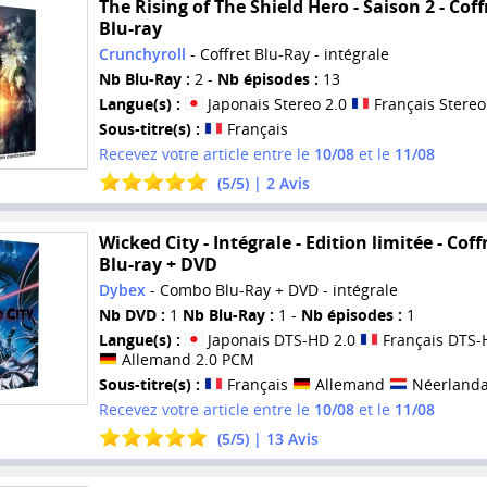
The Rising of The Shield Hero - Saison 2 - Coff
Blu-ray
Crunchyroll
- Coffret Blu-Ray - intégrale
Nb Blu-Ray :
2 -
Nb épisodes :
13
Langue(s) :
Japonais Stereo 2.0
Français Stereo
Sous-titre(s) :
Français
Recevez votre article entre le
10/08
et le
11/08
(
5
/
5
) |
2
Avis
Wicked City - Intégrale - Edition limitée - Coff
Blu-ray + DVD
Dybex
- Combo Blu-Ray + DVD - intégrale
Nb DVD :
1
Nb Blu-Ray :
1 -
Nb épisodes :
1
Langue(s) :
Japonais DTS-HD 2.0
Français DTS-
Allemand 2.0 PCM
Sous-titre(s) :
Français
Allemand
Néerlanda
Recevez votre article entre le
10/08
et le
11/08
(
5
/
5
) |
13
Avis