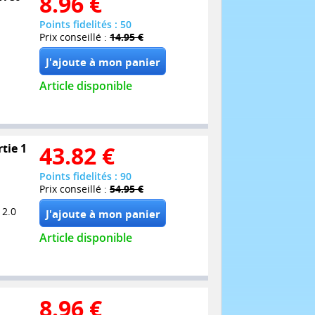
8.96
€
Points fidelités : 50
Prix conseillé :
14.95 €
Article disponible
tie 1
43.82
€
Points fidelités : 90
Prix conseillé :
54.95 €
 2.0
Article disponible
8.96
€