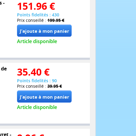
 -
151.96
€
Points fidelités : 430
Prix conseillé :
199.95 €
Article disponible
 de
35.40
€
Points fidelités : 90
Prix conseillé :
39.95 €
Article disponible
ret -