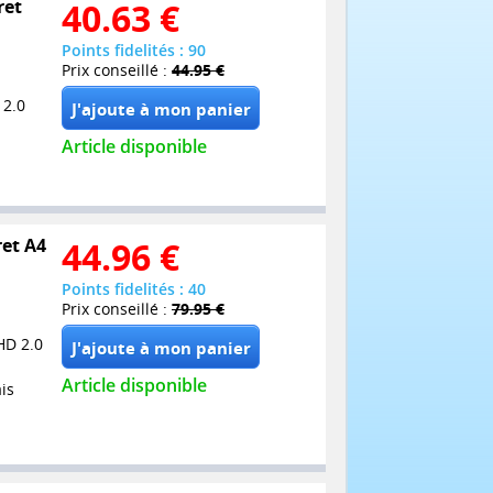
ret
40.63
€
Points fidelités : 90
Prix conseillé :
44.95 €
 2.0
Article disponible
ret A4
44.96
€
Points fidelités : 40
Prix conseillé :
79.95 €
HD 2.0
Article disponible
is