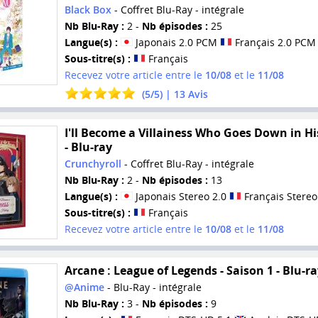
Black Box
- Coffret Blu-Ray - intégrale
Nb Blu-Ray :
2 -
Nb épisodes :
25
Langue(s) :
Japonais 2.0 PCM
Français 2.0 PCM
Sous-titre(s) :
Français
Recevez votre article entre le
10/08
et le
11/08
(
5
/
5
) |
13
Avis
I'll Become a Villainess Who Goes Down in Hi
- Blu-ray
Crunchyroll
- Coffret Blu-Ray - intégrale
Nb Blu-Ray :
2 -
Nb épisodes :
13
Langue(s) :
Japonais Stereo 2.0
Français Stereo
Sous-titre(s) :
Français
Recevez votre article entre le
10/08
et le
11/08
Arcane : League of Legends - Saison 1 - Blu-r
@Anime
- Blu-Ray - intégrale
Nb Blu-Ray :
3 -
Nb épisodes :
9