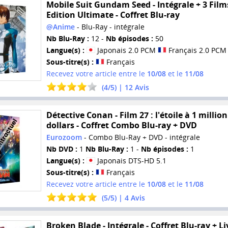
Mobile Suit Gundam Seed - Intégrale + 3 Films
Edition Ultimate - Coffret Blu-ray
@Anime
- Blu-Ray - intégrale
Nb Blu-Ray :
12 -
Nb épisodes :
50
Langue(s) :
Japonais 2.0 PCM
Français 2.0 PCM
Sous-titre(s) :
Français
Recevez votre article entre le
10/08
et le
11/08
(
4
/
5
) |
12
Avis
Détective Conan - Film 27 : l'étoile à 1 million
dollars - Coffret Combo Blu-ray + DVD
Eurozoom
- Combo Blu-Ray + DVD - intégrale
Nb DVD :
1
Nb Blu-Ray :
1 -
Nb épisodes :
1
Langue(s) :
Japonais DTS-HD 5.1
Sous-titre(s) :
Français
Recevez votre article entre le
10/08
et le
11/08
(
5
/
5
) |
4
Avis
Broken Blade - Intégrale - Coffret Blu-ray + Liv