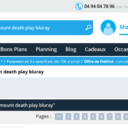
04 94 04 78 96
(voir ho
Mo
Bons Plans
Planning
Blog
Cadeaux
Occa
/
/
 *
Paiement en 3 x sans frais
dès 70€ d'achat
Offre de fidélité
: cumule
 death play bluray
mount death play bluray"
Pages :
<<
2
3
4
5
6
7
8
9