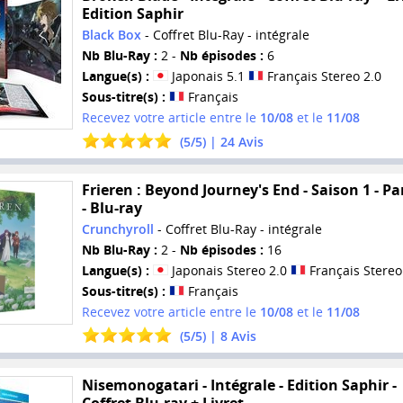
Edition Saphir
Black Box
- Coffret Blu-Ray - intégrale
Nb Blu-Ray :
2 -
Nb épisodes :
6
Langue(s) :
Japonais 5.1
Français Stereo 2.0
Sous-titre(s) :
Français
Recevez votre article entre le
10/08
et le
11/08
(
5
/
5
) |
24
Avis
Frieren : Beyond Journey's End - Saison 1 - Par
- Blu-ray
Crunchyroll
- Coffret Blu-Ray - intégrale
Nb Blu-Ray :
2 -
Nb épisodes :
16
Langue(s) :
Japonais Stereo 2.0
Français Stereo
Sous-titre(s) :
Français
Recevez votre article entre le
10/08
et le
11/08
(
5
/
5
) |
8
Avis
Nisemonogatari - Intégrale - Edition Saphir -
Coffret Blu-ray + Livret