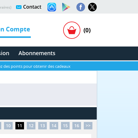
Contact
raires)
n Compte
(0)
sion
Abonnements
z des points pour obtenir des cadeaux
10
11
12
13
14
15
16
>>