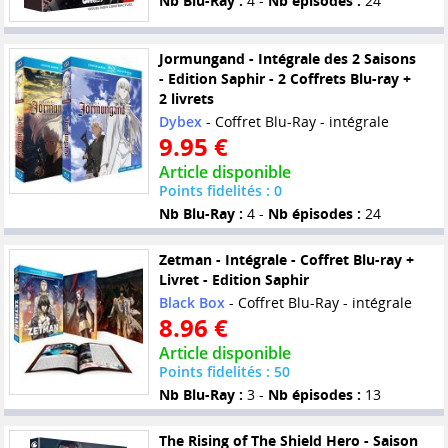
Nb Blu-Ray :
4 -
Nb épisodes :
24
Jormungand - Intégrale des 2 Saisons
- Edition Saphir - 2 Coffrets Blu-ray +
2 livrets
Dybex
- Coffret Blu-Ray - intégrale
9.95 €
Article disponible
Points fidelités : 0
Nb Blu-Ray :
4 -
Nb épisodes :
24
Zetman - Intégrale - Coffret Blu-ray +
Livret - Edition Saphir
Black Box
- Coffret Blu-Ray - intégrale
8.96 €
Article disponible
Points fidelités : 50
Nb Blu-Ray :
3 -
Nb épisodes :
13
The Rising of The Shield Hero - Saison