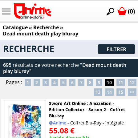
(0)
Catalogue
» Recherche »
Dead mount death play bluray
RECHERCHE
FILTRER
695
résultats de votre recherche
"Dead mount death
play bluray"
Pages :
1
2
3
4
5
6
7
8
9
10
11
12
13
14
15
>>
Sword Art Online : Alicization -
Edition Collector - Saison 2 - Coffret
Blu-ray
@Anime
- Coffret Blu-Ray - intégrale
55.08 €