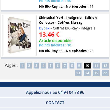
Points fidelités : 50
Nb Blu-Ray :
2 -
Nb épisodes :
11
Shinsekai Yori - Intégrale - Edition
Collector - Coffret Blu-ray
Dybex
- Coffret Blu-Ray - intégrale
13.46 €
Article disponible
Points fidelités : 10
Nb Blu-Ray :
3 -
Nb épisodes :
25
Pages :
1
2
3
4
5
6
7
8
9
10
11
12
13
14
15
>>
Appelez-nous au 04 94 04 78 96
CONTACT