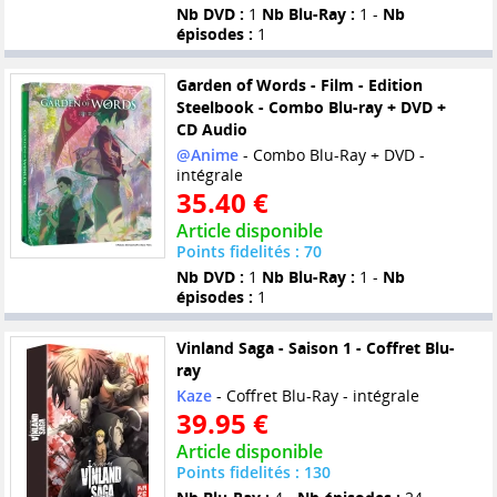
Nb DVD :
1
Nb Blu-Ray :
1 -
Nb
épisodes :
1
Garden of Words - Film - Edition
Steelbook - Combo Blu-ray + DVD +
CD Audio
@Anime
- Combo Blu-Ray + DVD -
intégrale
35.40 €
Article disponible
Points fidelités : 70
Nb DVD :
1
Nb Blu-Ray :
1 -
Nb
épisodes :
1
Vinland Saga - Saison 1 - Coffret Blu-
ray
Kaze
- Coffret Blu-Ray - intégrale
39.95 €
Article disponible
Points fidelités : 130