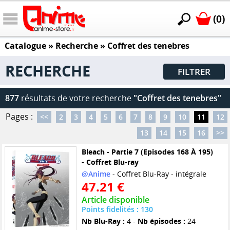
(0)
Catalogue
» Recherche »
Coffret des tenebres
RECHERCHE
FILTRER
877
résultats de votre recherche
"Coffret des tenebres"
Pages :
<<
2
3
4
5
6
7
8
9
10
11
12
13
14
15
16
>>
Bleach - Partie 7 (Episodes 168 À 195)
- Coffret Blu-ray
@Anime
- Coffret Blu-Ray - intégrale
47.21 €
Article disponible
Points fidelités : 130
Nb Blu-Ray :
4 -
Nb épisodes :
24