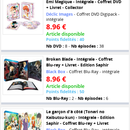
Emi Magique - Intégrale - Coffret DVD
+ Livret - Collector
Déclic Images
- Coffret DVD Digipack -
intégrale
8.96 €
Article disponible
Points fidelités : 40
Nb DVD :
8 -
Nb épisodes :
38
Broken Blade - Intégrale - Coffret
Blu-ray + Livret - Edition Saphir
Black Box
- Coffret Blu-Ray - intégrale
8.96 €
Article disponible
Points fidelités : 50
Nb Blu-Ray :
2 -
Nb épisodes :
6
Le garçon d'à côté (Tonari no
Kaibutsu-kun) - Intégrale - Edition
Saphir - Coffret Blu-ray + Livret
Black Box
- Coffret Blu-Ray - intégrale