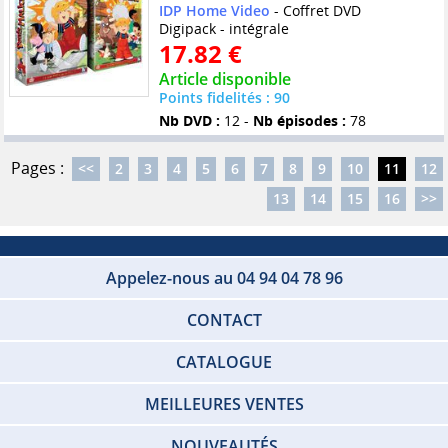
IDP Home Video
- Coffret DVD
Digipack - intégrale
17.82 €
Article disponible
Points fidelités : 90
Nb DVD :
12 -
Nb épisodes :
78
Pages :
<<
2
3
4
5
6
7
8
9
10
11
12
13
14
15
16
>>
Appelez-nous au 04 94 04 78 96
CONTACT
CATALOGUE
MEILLEURES VENTES
NOUVEAUTÉS