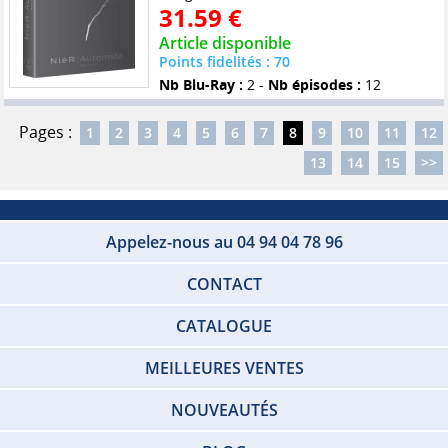
31.59 €
Article disponible
Points fidelités : 70
Nb Blu-Ray :
2 -
Nb épisodes :
12
Pages :
1
2
3
4
5
6
7
8
9
10
11
12
13
14
15
>>
Appelez-nous au 04 94 04 78 96
CONTACT
CATALOGUE
MEILLEURES VENTES
NOUVEAUTÉS