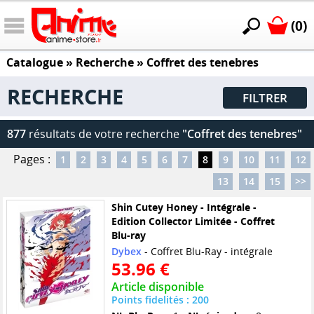
(0)
Catalogue
» Recherche »
Coffret des tenebres
RECHERCHE
FILTRER
877
résultats de votre recherche
"Coffret des tenebres"
Pages :
1
2
3
4
5
6
7
8
9
10
11
12
13
14
15
>>
Shin Cutey Honey - Intégrale -
Edition Collector Limitée - Coffret
Blu-ray
Dybex
- Coffret Blu-Ray - intégrale
53.96 €
Article disponible
Points fidelités : 200