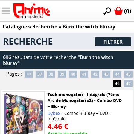
(0)
Catalogue
» Recherche »
Burn the witch bluray
RECHERCHE
FILTRER
696
résultats de votre recherche
"Burn the witch
bluray"
Pages :
<<
37
38
39
40
41
42
43
44
45
46
47
Tsukimonogatari - Intégrale (7ème
Arc de Monogatari s2) - Combo DVD
+ Blu-ray
Dybex
- Combo Blu-Ray + DVD -
intégrale
4.46 €
Article disponible