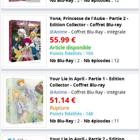
Nb Blu-Ray :
2 -
Nb épisodes :
12
Yona, Princesse de l'Aube - Partie 2 -
Edition Collector - Coffret Blu-ray
@Anime
- Coffret Blu-Ray - intégrale
55.99 €
Article disponible
Points fidelités : 150
Nb Blu-Ray :
2 -
Nb épisodes :
12
Your Lie in April - Partie 1 - Edition
Collector - Coffret Blu-ray
@Anime
- Coffret Blu-Ray - intégrale
51.14 €
Rupture
Points fidelités : 140
Nb Blu-Ray :
2 -
Nb épisodes :
11
Your Lie in April - Partie 2 - Edition