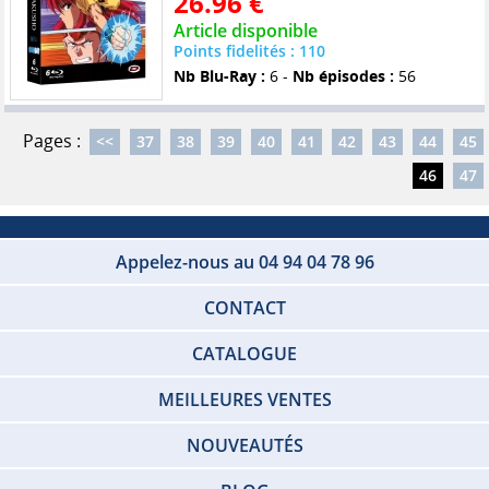
26.96 €
Article disponible
Points fidelités : 110
Nb Blu-Ray :
6 -
Nb épisodes :
56
Pages :
<<
37
38
39
40
41
42
43
44
45
46
47
Appelez-nous au 04 94 04 78 96
CONTACT
CATALOGUE
MEILLEURES VENTES
NOUVEAUTÉS