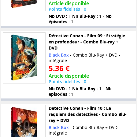
Article disponible
Points fidelités : 0
Nb DVD :
1
Nb Blu-Ray :
1 -
Nb
épisodes :
1
Détective Conan - Film 09 : Stratégie
en profondeur - Combo Blu-ray +
DVD
Black Box
- Combo Blu-Ray + DVD -
intégrale
5.36 €
Article disponible
Points fidelités : 0
Nb DVD :
1
Nb Blu-Ray :
1 -
Nb
épisodes :
1
Détective Conan - Film 10 : Le
requiem des détectives - Combo Blu-
ray + DVD
Black Box
- Combo Blu-Ray + DVD -
intégrale