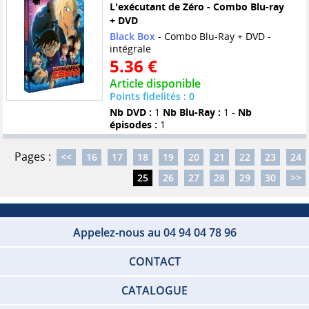
L'exécutant de Zéro - Combo Blu-ray
+ DVD
Black Box
- Combo Blu-Ray + DVD -
intégrale
5.36 €
Article disponible
Points fidelités : 0
Nb DVD :
1
Nb Blu-Ray :
1 -
Nb
épisodes :
1
Pages :
<<
16
17
18
19
20
21
22
23
24
25
26
27
28
29
30
>>
Appelez-nous au 04 94 04 78 96
CONTACT
CATALOGUE