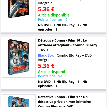
intégrale
5.36 €
Article disponible
Points fidelités : 0
Nb DVD :
1
Nb Blu-Ray :
1 -
Nb
épisodes :
1
Détective Conan - Film 16 : Le
onzième attaquant - Combo Blu-ray
+ DVD
Black Box
- Combo Blu-Ray + DVD -
intégrale
5.36 €
Article disponible
Points fidelités : 0
Nb DVD :
1
Nb Blu-Ray :
1 -
Nb
épisodes :
1
Détective Conan - Film 17 : Un
détective privé en mer lointaine -
Combo Blu-ray + DVD