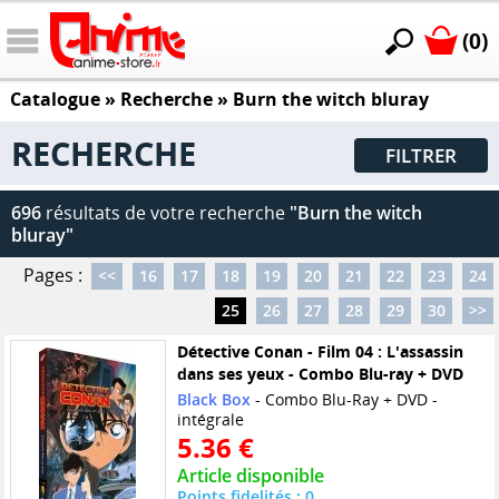
(0)
Catalogue
» Recherche »
Burn the witch bluray
RECHERCHE
FILTRER
696
résultats de votre recherche
"Burn the witch
bluray"
Pages :
<<
16
17
18
19
20
21
22
23
24
25
26
27
28
29
30
>>
Détective Conan - Film 04 : L'assassin
dans ses yeux - Combo Blu-ray + DVD
Black Box
- Combo Blu-Ray + DVD -
intégrale
5.36 €
Article disponible
Points fidelités : 0