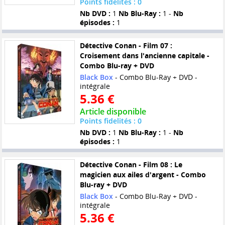
Points fidelités : 0
Nb DVD :
1
Nb Blu-Ray :
1 -
Nb
épisodes :
1
Détective Conan - Film 07 :
Croisement dans l'ancienne capitale -
Combo Blu-ray + DVD
Black Box
- Combo Blu-Ray + DVD -
intégrale
5.36 €
Article disponible
Points fidelités : 0
Nb DVD :
1
Nb Blu-Ray :
1 -
Nb
épisodes :
1
Détective Conan - Film 08 : Le
magicien aux ailes d'argent - Combo
Blu-ray + DVD
Black Box
- Combo Blu-Ray + DVD -
intégrale
5.36 €