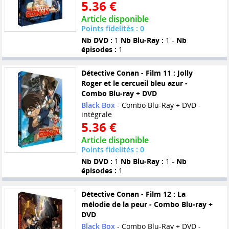
5.36 €
Article disponible
Points fidelités : 0
Nb DVD :
1
Nb Blu-Ray :
1 -
Nb
épisodes :
1
Détective Conan - Film 11 : Jolly
Roger et le cercueil bleu azur -
Combo Blu-ray + DVD
Black Box
- Combo Blu-Ray + DVD -
intégrale
5.36 €
Article disponible
Points fidelités : 0
Nb DVD :
1
Nb Blu-Ray :
1 -
Nb
épisodes :
1
Détective Conan - Film 12 : La
mélodie de la peur - Combo Blu-ray +
DVD
Black Box
- Combo Blu-Ray + DVD -