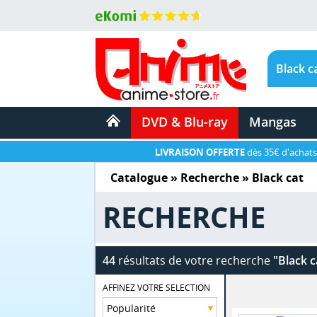
DVD & Blu-ray
Mangas
LIVRAISON OFFERTE
dès 35€ d'achats
Catalogue
» Recherche »
Black cat
RECHERCHE
44
résultats de votre recherche
"Black c
AFFINEZ VOTRE SELECTION