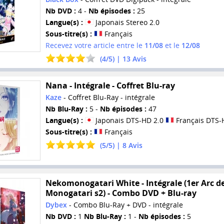
Nb DVD :
4 -
Nb épisodes :
25
Langue(s) :
Japonais Stereo 2.0
Sous-titre(s) :
Français
Recevez votre article entre le
11/08
et le
12/08
(
4
/
5
) |
13
Avis
Nana - Intégrale - Coffret Blu-ray
Kaze
- Coffret Blu-Ray - intégrale
Nb Blu-Ray :
5 -
Nb épisodes :
47
Langue(s) :
Japonais DTS-HD 2.0
Français DTS-
Sous-titre(s) :
Français
(
5
/
5
) |
8
Avis
Nekomonogatari White - Intégrale (1er Arc d
Monogatari s2) - Combo DVD + Blu-ray
Dybex
- Combo Blu-Ray + DVD - intégrale
Nb DVD :
1
Nb Blu-Ray :
1 -
Nb épisodes :
5