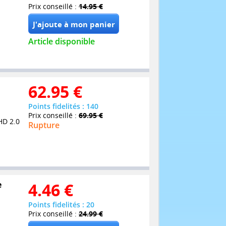
Prix conseillé :
14.95 €
Article disponible
62.95
€
Points fidelités : 140
Prix conseillé :
69.95 €
HD 2.0
Rupture
e
4.46
€
Points fidelités : 20
Prix conseillé :
24.99 €