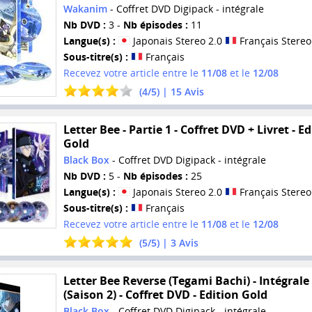
Wakanim
- Coffret DVD Digipack - intégrale
Nb DVD :
3 -
Nb épisodes :
11
Langue(s) :
Japonais Stereo 2.0
Français Stereo
Sous-titre(s) :
Français
Recevez votre article entre le
11/08
et le
12/08
(
4
/
5
) |
15
Avis
Letter Bee - Partie 1 - Coffret DVD + Livret - E
Gold
Black Box
- Coffret DVD Digipack - intégrale
Nb DVD :
5 -
Nb épisodes :
25
Langue(s) :
Japonais Stereo 2.0
Français Stereo
Sous-titre(s) :
Français
Recevez votre article entre le
11/08
et le
12/08
(
5
/
5
) |
3
Avis
Letter Bee Reverse (Tegami Bachi) - Intégrale
(Saison 2) - Coffret DVD - Edition Gold
Black Box
- Coffret DVD Digipack - intégrale