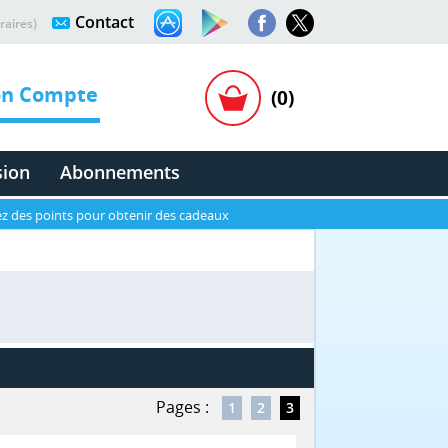
Contact
raires)
n Compte
(0)
sion
Abonnements
z des points pour obtenir des cadeaux
Pages :
1
2
3