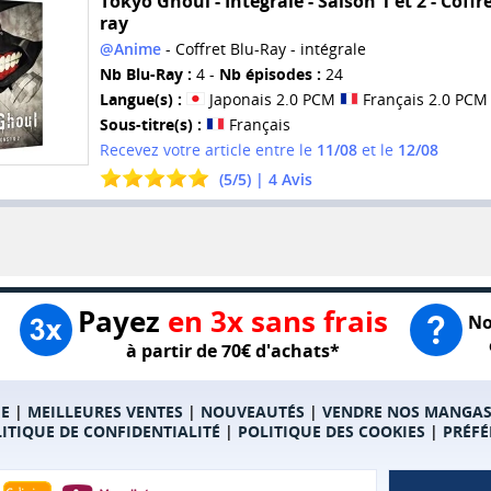
Tokyo Ghoul - Intégrale - Saison 1 et 2 - Coffr
ray
@Anime
- Coffret Blu-Ray - intégrale
Nb Blu-Ray :
4 -
Nb épisodes :
24
Langue(s) :
Japonais 2.0 PCM
Français 2.0 PCM
Sous-titre(s) :
Français
Recevez votre article entre le
11/08
et le
12/08
(
5
/
5
) |
4
Avis
Payez
en 3x sans frais
No
à partir de 70€ d'achats*
E
|
MEILLEURES VENTES
|
NOUVEAUTÉS
|
VENDRE NOS MANGA
ITIQUE DE CONFIDENTIALITÉ
|
POLITIQUE DES COOKIES
|
PRÉFÉ