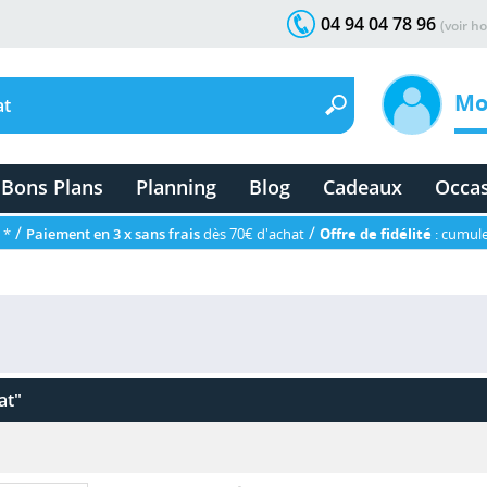
04 94 04 78 96
(voir ho
Mo
Bons Plans
Planning
Blog
Cadeaux
Occa
/
/
 *
Paiement en 3 x sans frais
dès 70€ d'achat
Offre de fidélité
: cumule
at"