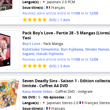
Langue(s) :
Japonais 2.0 PCM
Sous-titre(s) :
Français
Recevez votre article entre le
11/08
et le
12/08
(
5
/
5
) |
1
Avis
Pack Boy's Love - Partie 28 - 5 Mangas (Livres)
Yaoi
Boy's Love
- Pack Manga
Kotetsuko Yamamoto, Ruri Fujikawa, Ninako Nanao
Sagami, Haruki Fujimoto
Recevez votre article entre le
11/08
et le
12/08
(
5
/
5
) |
3
Avis
Seven Deadly Sins - Saison 1 - Edition collect
limitée - Coffret A4 DVD
Kana Home Video
- Coffret DVD - intégrale
Nb DVD :
5 -
Nb épisodes :
24
Langue(s) :
Japonais Stereo 2.0
Français Stereo
Sous-titre(s) :
Français