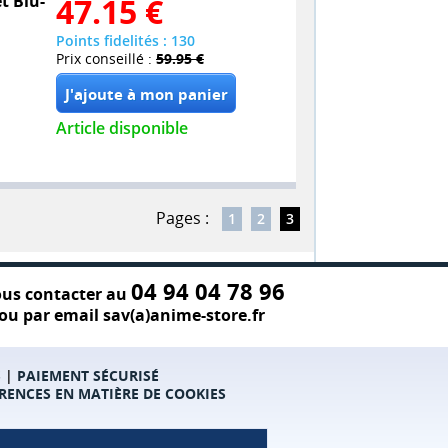
et Blu-
47.15
€
Points fidelités : 130
Prix conseillé :
59.95 €
Article disponible
Pages :
1
2
3
04 94 04 78 96
us contacter au
ou par email sav(a)anime-store.fr
S
|
PAIEMENT SÉCURISÉ
RENCES EN MATIÈRE DE COOKIES