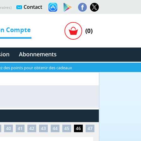
Contact
raires)
n Compte
(0)
sion
Abonnements
z des points pour obtenir des cadeaux
40
41
42
43
44
45
46
47