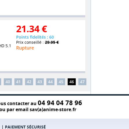
21.34
€
Points fidelités : 60
Prix conseillé :
29.95 €
HD 5.1
Rupture
40
41
42
43
44
45
46
47
04 94 04 78 96
us contacter au
ou par email sav(a)anime-store.fr
S
|
PAIEMENT SÉCURISÉ