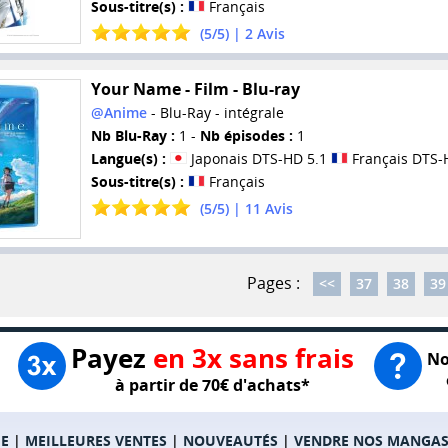
Sous-titre(s) :
Français
(
5
/
5
) |
2
Avis
Your Name - Film - Blu-ray
@Anime
- Blu-Ray - intégrale
Nb Blu-Ray :
1 -
Nb épisodes :
1
Langue(s) :
Japonais DTS-HD 5.1
Français DTS-
Sous-titre(s) :
Français
(
5
/
5
) |
11
Avis
Pages :
<<
37
38
39
Payez
en 3x sans frais
No
à partir de 70€ d'achats*
E
|
MEILLEURES VENTES
|
NOUVEAUTÉS
|
VENDRE NOS MANGA