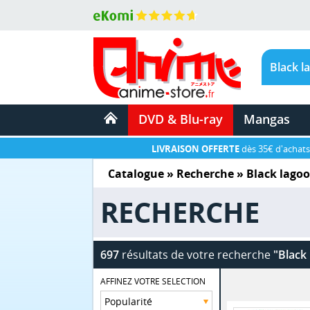
DVD & Blu-ray
Mangas
LIVRAISON OFFERTE
dès 35€ d'achats
Catalogue
» Recherche »
Black lago
RECHERCHE
697
résultats de votre recherche
"Black
AFFINEZ VOTRE SELECTION