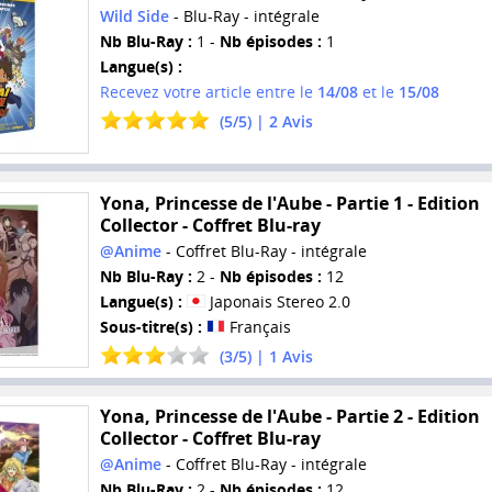
Wild Side
- Blu-Ray - intégrale
Nb Blu-Ray :
1 -
Nb épisodes :
1
Langue(s) :
Recevez votre article entre le
14/08
et le
15/08
(
5
/
5
) |
2
Avis
Yona, Princesse de l'Aube - Partie 1 - Edition
Collector - Coffret Blu-ray
@Anime
- Coffret Blu-Ray - intégrale
Nb Blu-Ray :
2 -
Nb épisodes :
12
Langue(s) :
Japonais Stereo 2.0
Sous-titre(s) :
Français
(
3
/
5
) |
1
Avis
Yona, Princesse de l'Aube - Partie 2 - Edition
Collector - Coffret Blu-ray
@Anime
- Coffret Blu-Ray - intégrale
Nb Blu-Ray :
2 -
Nb épisodes :
12