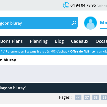
04 94 04 78 96
(voir ho
Mo
Bons Plans
Planning
Blog
Cadeaux
Occa
/
/
 *
Paiement en 3 x sans frais
dès 70€ d'achat
Offre de fidélité
: cumule
on bluray
 lagoon bluray"
Pages :
<<
37
38
39