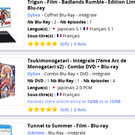
Trigun - Film - Badlands Rumble - Edition Lim
Blu-ray
Dybex
- Coffret Blu-Ray - intégrale
Nb Blu-Ray :
2 -
Nb épisodes :
1
Langue(s) :
Japonais 5.1
Français 5.1
Sous-titre(s) :
Français
(
5
/
5
) |
5
Avis
Tsukimonogatari - Intégrale (7ème Arc de
Monogatari s2) - Combo DVD + Blu-ray
Dybex
- Combo Blu-Ray + DVD - intégrale
Nb DVD :
1
Nb Blu-Ray :
1 -
Nb épisodes :
4
Langue(s) :
Japonais 2.0 PCM
Sous-titre(s) :
Français
Recevez votre article entre le
14/08
et le
15/08
(
5
/
5
) |
2
Avis
Tunnel to Summer - Film - Blu-ray
@Anime
- Blu-Ray - intégrale