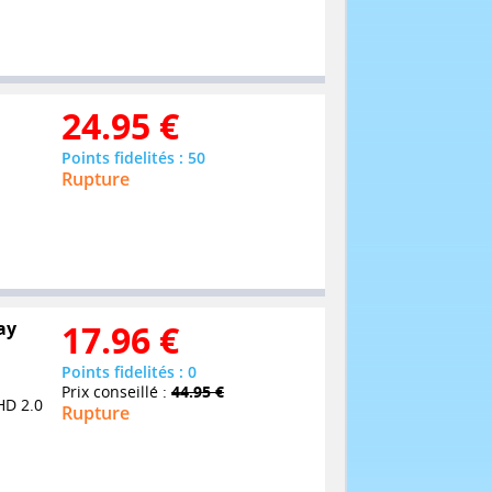
24.95
€
Points fidelités : 50
Rupture
ay
17.96
€
Points fidelités : 0
Prix conseillé :
44.95 €
HD 2.0
Rupture